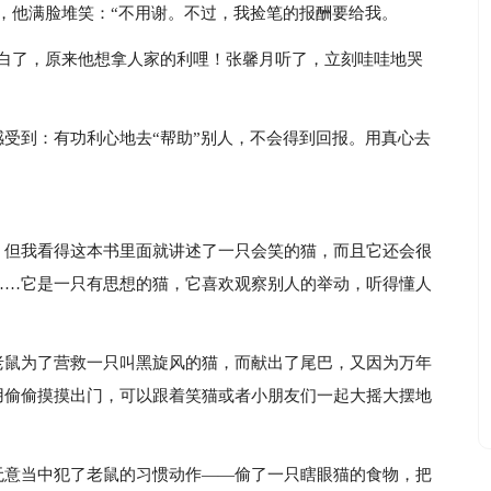
，他满脸堆笑：“不用谢。不过，我捡笔的报酬要给我。
明白了，原来他想拿人家的利哩！张馨月听了，立刻哇哇地哭
受到：有功利心地去“帮助”别人，不会得到回报。用真心去
。但我看得这本书里面就讲述了一只会笑的猫，而且它还会很
……它是一只有思想的猫，它喜欢观察别人的举动，听得懂人
老鼠为了营救一只叫黑旋风的猫，而献出了尾巴，又因为万年
用偷偷摸摸出门，可以跟着笑猫或者小朋友们一起大摇大摆地
无意当中犯了老鼠的习惯动作——偷了一只瞎眼猫的食物，把