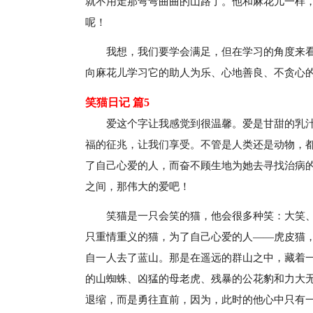
就不用走那弯弯曲曲的山路了。他和麻花儿一样
呢！
我想，我们要学会满足，但在学习的角度来
向麻花儿学习它的助人为乐、心地善良、不贪心
笑猫日记 篇5
爱这个字让我感觉到很温馨。爱是甘甜的乳
福的征兆，让我们享受。不管是人类还是动物，
了自己心爱的人，而奋不顾生地为她去寻找治病的
之间，那伟大的爱吧！
笑猫是一只会笑的猫，他会很多种笑：大笑
只重情重义的猫，为了自己心爱的人——虎皮猫
自一人去了蓝山。那是在遥远的群山之中，藏着
的山蜘蛛、凶猛的母老虎、残暴的公花豹和力大
退缩，而是勇往直前，因为，此时的他心中只有