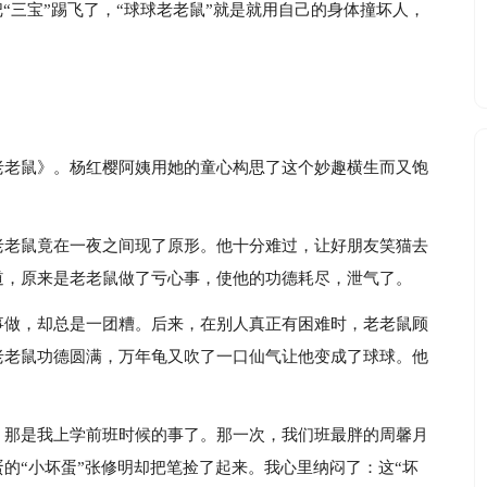
“三宝”踢飞了，“球球老老鼠”就是就用自己的身体撞坏人，
。
老老鼠》。杨红樱阿姨用她的童心构思了这个妙趣横生而又饱
老老鼠竟在一夜之间现了原形。他十分难过，让好朋友笑猫去
道，原来是老老鼠做了亏心事，使他的功德耗尽，泄气了。
事做，却总是一团糟。后来，在别人真正有困难时，老老鼠顾
老老鼠功德圆满，万年龟又吹了一口仙气让他变成了球球。他
。那是我上学前班时候的事了。那一次，我们班最胖的周馨月
的“小坏蛋”张修明却把笔捡了起来。我心里纳闷了：这“坏