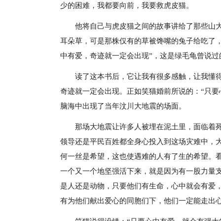
少的困难，我都要向前，我要救虎皮猫。
他将自己与虎皮猫之间的故事讲给了那些山
耳朵草，可是那株仅有的草被馋嘴的兔子给吃了
中有爱，奇迹就一定会出现”，这是绿毛龟曾说
读了这本书后，它让我有很多感触，让我懂
奇迹就一定会出现。正如笑猫婚前所说的：“只要
脑海中出现了当年汶川大地震的场面。
那场大地震让许多人被埋在泥土里，面临着
领导还是平民百姓都全身心投入到这场灾难中，
何一丝是希望，这也使遇难的人有了生的希望。
一个又一个地坚强活下来，就是因为有一股力量
是人还是动物，只要他们有生命，心中就会有爱
有为他们献出爱心的同胞们下，他们一定能走出