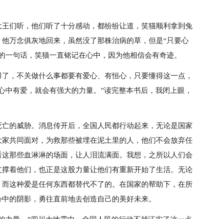
大王们听，他们听了十分感动，都纷纷让道，笑猫顺利拿到兔
，他万念俱灰地回来，虽然没了那株治病的草，但是“只要心
过的一句话，笑猫一直铭记在心中，因为他相信会有奇迹。
得了，不关做什么事都要有爱心、有恒心，只要懂得这一点，
心中有爱，就会有强大的力量。”读完整本书后，我闭上眼，
死亡的威胁。消息传开后，全国人民都行动起来，无论是国家
大家共同面对，为救那些被埋在泥土里的人，他们不会放弃任
看这那些血淋淋的场面，让人泪流满面。我想，之所以人们会
支撑着他们，也正是这股力量让他们有重新开始了生活。无论
，而这种爱是任何东西都替代不了的。在国家的帮助下，在所
心中的阴影，勇往直前地去创造自己的美好未来。