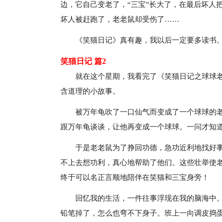
边，它自己变老了，“三宝”长大了，在最后坏人把
坏人被赶跑了，老老鼠却受伤了……
《笑猫日记》真有趣，我以后一定要多读书
笑猫日记 篇2
就在这个星期，我看完了《笑猫日记之球球
含道理的小故事。
被万年龟吹了一口仙气而变成了一个球球的
跟万年龟谈谈，让他再变成一个球球。一问才知
于是老老鼠为了挣回功德，急功近利地找好
不上去想功利，真心地帮助了他们。这些壮举使
终于可以名正言顺地陪伴在笑猫和三宝身旁！
回忆我的生活，一件往事浮现在我的脑海中
铅笔掉了，怎么也弯不下身子。班上一向调皮捣蛋