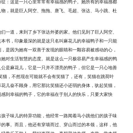
特征：这是一只心里常常有幸福感的鸭子。她所有的幸福感都
人物，就是巨人阿空、拖拖、唐飞、毛超、张达、马小跳、杜
他们一道，来到了乡下张达外婆的家。他们见到了巨人阿空、
这本书，印象最深的就是这只名叫麻花儿的幸福鸭子和一只能
刻，是因为她有一双善于发现的眼睛和一颗容易被感动的心，
自她对生活智慧的态度。就是这么一只极容易产生幸福感的鸭
人公是麻花儿，它是一只并不漂亮的鸭子，但它是一只心地善
笑猫，不然现在可能就不会有笑猫了，还有，笑猫在跳荷叶
麻花儿奋不顾身，用它那比笑猫还小还弱的身体，驮起笑猫，
易感到幸福的鸭子，它的幸福在于别人的快乐，只要大家快
出孩子味儿的特异功能，他经常一路闻着马小跳他们的孩子味
举的事。而且，他还有穿墙而过、穿山而过的本领，这样，他