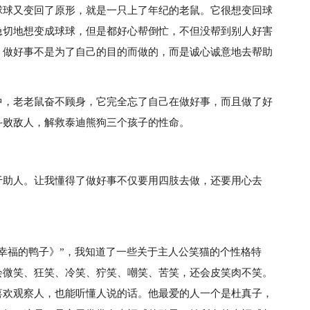
球球又变回了原形，就是一只上了年纪的老鼠。它很想变回球
急切地想变成球球，但是都好心帮倒忙，不但没帮到别人好害
，做好事不是为了自己的目的而做的，而是诚心诚意地去帮助
中，老老鼠奋不顾身，它完全忘了自己在做好事，而且做了好
斗败敌人，解救泰迪熊狗三个孩子的性命。
。
于助人。让我懂得了做好事不仅要用四肢去做，还要用心去
幸福的鸭子》”，我知道了一些关于主人公笑猫的个性格特
会微笑、狂笑、冷笑、狞笑、嘲笑、苦笑，还会皮笑肉不笑。
喜欢观察人，也能听懂人说的话。他最爱的人一个是杜真子，