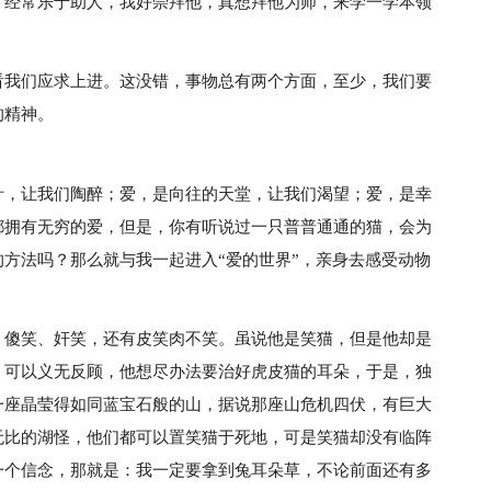
，经常乐于助人，我好崇拜他，真想拜他为师，来学一学本领
看我们应求上进。这没错，事物总有两个方面，至少，我们要
的精神。
汁，让我们陶醉；爱，是向往的天堂，让我们渴望；爱，是幸
都拥有无穷的爱，但是，你有听说过一只普普通通的猫，会为
方法吗？那么就与我一起进入“爱的世界”，亲身去感受动物
、傻笑、奸笑，还有皮笑肉不笑。虽说他是笑猫，但是他却是
，可以义无反顾，他想尽办法要治好虎皮猫的耳朵，于是，独
一座晶莹得如同蓝宝石般的山，据说那座山危机四伏，有巨大
无比的湖怪，他们都可以置笑猫于死地，可是笑猫却没有临阵
一个信念，那就是：我一定要拿到兔耳朵草，不论前面还有多