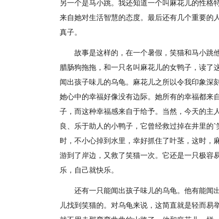
另一个是马小跳。我还知道一个叫麻花儿的性格
来自她对生活智慧的态度。最后还有几个重要的
真子。
故事是这样的，在一个暑假，笑猫和马小跳
腊肠狗拖拖，和一只名叫麻花儿的女鸭子，读了
闻出孩子味儿的乌龟。麻花儿之所以令我印象深
她心中的幸福好像没有边际。她所有的幸福都来
子，而这种幸福感来自于给予。当然，今天的主
良、乐于助人的小鸭子，它曾经救过掉在井里的`
时，不小心掉到水里，幸好抓住了叶茎，这时，
游到了岸边，又救了笑猫一次。它还是一只极容
乐，自己就快乐。
还有一只能闻出孩子味儿的乌龟。他有能闻
儿找到笑猫的。对乌龟来说，这简直就是轻而易