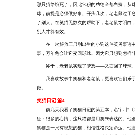
那只猫给饿死了，因此它积的功德全都白费，从
球，前提是必须做好事。开头几次，老老鼠过于
了别人。在笑猫无数次的帮助下，老老鼠才明白
别人才算有效。
在一次解救三只刚出生的小狗这件英勇事迹
事，万年龟会让它变回球球。因为它只想到怎样
终于，老老鼠实现了梦想——又变回了球球
我喜欢故事中笑猫和老老鼠，更喜欢它们乐
做。
笑猫日记 篇4
前几天我看了笑猫日记的第五本，名字叫“《
征：很多的心情，这只猫都是用笑来表达的。他
笑猫是一只有思想的猫，相信性格决定命运。他