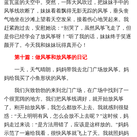
蓝瓦蓝的天空中。突然，一阵大风吹过，把妹妹手中的
风筝线吹断了，妹妹看着飘得无影无踪的风筝，垂头丧
气地坐在沙滩上望着天空发呆，接着伤心地哭起来。我
赶紧跑过去，安慰她说：“别哭了，虽然风筝飞走了，但
是你已经学会了放风筝呀！”听了我的话，妹妹终于笑逐
颜开了。今天我和妹妹玩得真开心！
第十篇：做风筝和放风筝的日记
一天，天气晴朗，妈妈带我去北门广场放风筝。妈
妈给我买了小鱼形状的风筝。
我们兴致勃勃的来到北门广场，在广场中找到了一
个很宽阔的地方。我们把风筝线调好，就开始放风筝
了。刚开始放风筝，我怎么都放不上去。我就感到很疑
惑：“天上明明有风，怎么会放不上去呢？”这时候，妈
妈走过来说：“是方法用错了，应该是这样放的。”妈妈
示范了一遍给我看，很快风筝就飞上了天。我就照妈妈