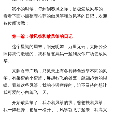
我小的时候，每到刮春风之际，是极爱放风筝的，
看看下面小编整理推荐的做风筝和放风筝的日记，欢迎
各位阅读哦！
第一篇：做风筝和放风筝的日记
这个星期的周末，阳光明媚，万里无云，太阳公公
照得我们暖暖的，我和爸爸妈妈一起到炎帝广场去放风
筝。
来到炎帝广场，只见天上有各具特色造型不同的风
筝，有采蜜的小蜜蜂，展翅欲飞的雄鹰，翩翩起舞的蝴
蝶。看着这些风筝，我的小猴痒痒的，迫不及待的想让
我可爱的小白鸽飞上天。
开始放风筝了，我牵着风筝的线，爸爸扶着风筝，
我一阵狂奔，爸爸一松开手，风筝就飞了起来，我高兴