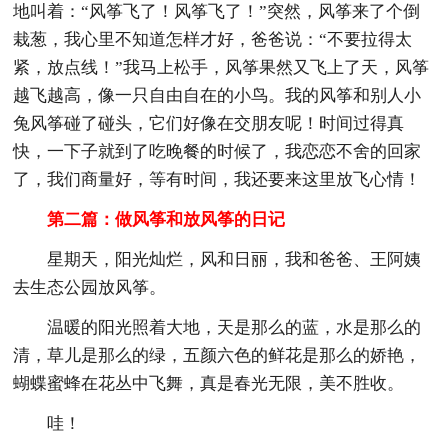
地叫着：“风筝飞了！风筝飞了！”突然，风筝来了个倒
栽葱，我心里不知道怎样才好，爸爸说：“不要拉得太
紧，放点线！”我马上松手，风筝果然又飞上了天，风筝
越飞越高，像一只自由自在的小鸟。我的风筝和别人小
兔风筝碰了碰头，它们好像在交朋友呢！时间过得真
快，一下子就到了吃晚餐的时候了，我恋恋不舍的回家
了，我们商量好，等有时间，我还要来这里放飞心情！
第二篇：做风筝和放风筝的日记
星期天，阳光灿烂，风和日丽，我和爸爸、王阿姨
去生态公园放风筝。
温暖的阳光照着大地，天是那么的蓝，水是那么的
清，草儿是那么的绿，五颜六色的鲜花是那么的娇艳，
蝴蝶蜜蜂在花丛中飞舞，真是春光无限，美不胜收。
哇！