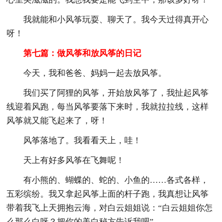
我就能和小风筝玩耍、聊天了。我今天过得真开心
呀！
第七篇：做风筝和放风筝的日记
今天，我和爸爸、妈妈一起去放风筝。
我们买了阿狸的风筝，开始放风筝了，我扯起风筝
线迎着风跑，每当风筝要落下来时，我就拉拉线，这样
风筝就又能飞起来了，呀！
风筝落地了。我看看天上，哇！
天上有好多风筝在飞舞呢！
有小熊的、蝴蝶的、蛇的、小鱼的……各式各样，
五彩缤纷。我又拿起风筝上面的杆子跑，我真想让风筝
带着我飞上天拥抱云海，对白云姐姐说：“白云姐姐你怎
么那么白呀？把你的美白秘方告诉我吧”。