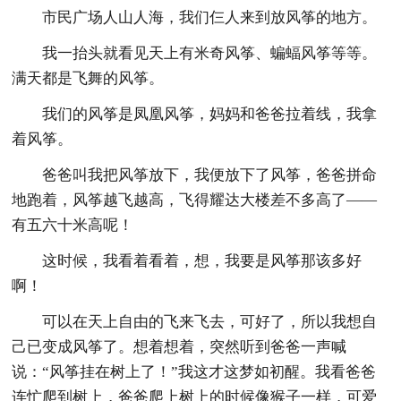
市民广场人山人海，我们仨人来到放风筝的地方。
我一抬头就看见天上有米奇风筝、蝙蝠风筝等等。
满天都是飞舞的风筝。
我们的风筝是凤凰风筝，妈妈和爸爸拉着线，我拿
着风筝。
爸爸叫我把风筝放下，我便放下了风筝，爸爸拼命
地跑着，风筝越飞越高，飞得耀达大楼差不多高了——
有五六十米高呢！
这时候，我看着看着，想，我要是风筝那该多好
啊！
可以在天上自由的飞来飞去，可好了，所以我想自
己已变成风筝了。想着想着，突然听到爸爸一声喊
说：“风筝挂在树上了！”我这才这梦如初醒。我看爸爸
连忙爬到树上，爸爸爬上树上的时候像猴子一样，可爱