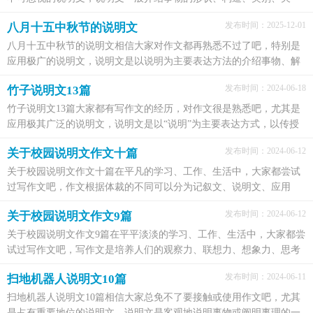
系、功能，解释事物的原理、含义、特点、演变等。我...
发布时间：2025-12-01
八月十五中秋节的说明文
八月十五中秋节的说明文相信大家对作文都再熟悉不过了吧，特别是
应用极广的说明文，说明文是以说明为主要表达方法的介绍事物、解
释事物的文体。要求使用一定的说明方法，如定义、...
发布时间：2024-06-18
竹子说明文13篇
竹子说明文13篇大家都有写作文的经历，对作文很是熟悉吧，尤其是
应用极其广泛的说明文，说明文是以“说明”为主要表达方式，以传授
科学知识为根本任务，介绍事物，阐明事理，说明事物运动...
发布时间：2024-06-12
关于校园说明文作文十篇
关于校园说明文作文十篇在平凡的学习、工作、生活中，大家都尝试
过写作文吧，作文根据体裁的不同可以分为记叙文、说明文、应用
文、议论文。你写作文时总是无从下笔？下面是小编帮...
发布时间：2024-06-12
关于校园说明文作文9篇
关于校园说明文作文9篇在平平淡淡的学习、工作、生活中，大家都尝
试过写作文吧，写作文是培养人们的观察力、联想力、想象力、思考
力和记忆力的重要手段。那要怎么写好作文呢？下...
发布时间：2024-06-11
扫地机器人说明文10篇
扫地机器人说明文10篇相信大家总免不了要接触或使用作文吧，尤其
是占有重要地位的说明文，说明文是客观地说明事物或阐明事理的一