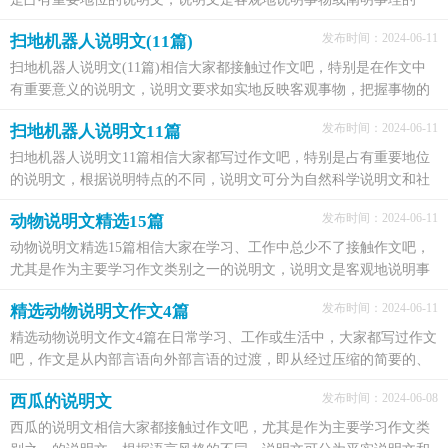
种文体。这种类型的作文要怎么写呢？以下是小编帮...
发布时间：2024-06-11
扫地机器人说明文(11篇)
扫地机器人说明文(11篇)相信大家都接触过作文吧，特别是在作文中
有重要意义的说明文，说明文要求如实地反映客观事物，把握事物的
特征、本质和规律，给读者以正确无误的认识。那么你...
发布时间：2024-06-11
扫地机器人说明文11篇
扫地机器人说明文11篇相信大家都写过作文吧，特别是占有重要地位
的说明文，根据说明特点的不同，说明文可分为自然科学说明文和社
会科学说明文两大类。那么问题来了，说明文应该怎么...
发布时间：2024-06-11
动物说明文精选15篇
动物说明文精选15篇相信大家在学习、工作中总少不了接触作文吧，
尤其是作为主要学习作文类别之一的说明文，说明文是客观地说明事
物或阐明事理的一种文体。那么写这类作文时还应...
发布时间：2024-06-11
精选动物说明文作文4篇
精选动物说明文作文4篇在日常学习、工作或生活中，大家都写过作文
吧，作文是从内部言语向外部言语的过渡，即从经过压缩的简要的、
自己能明白的语言，向开展的、具有规范语法结构的...
发布时间：2024-06-08
西瓜的说明文
西瓜的说明文相信大家都接触过作文吧，尤其是作为主要学习作文类