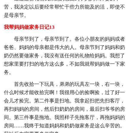
苦，我决定以后要经常帮忙干些力所能及的活，即使不
是母亲节。
我帮妈妈做家务日记13
母亲节到了，母亲节到了。各位小朋友的妈妈或者
爸爸、妈妈的母亲都是伟大的人。母亲节到了妈妈和奶
奶仍然要做家务，我没有送任何的礼物给妈妈。我想了
想家里要打扫的地方这么多，不如我就帮妈妈做一下家
务。
首先收拾一下玩具，弟弟的玩具左一块，右一块，
什么时候才能收拾完啊！我很用心的捡啊捡，过了好一
会儿才捡完。第二件事是扫地。我拿起扫把先扫客厅，
再扫妈妈的房间，然后扫奶奶的房间，最后扫爷爷的房
间。第三件事是拖地。我照样子先拖客厅，再拖妈妈的
房间……我终于知道妈妈和奶奶做家务是这么辛苦的。