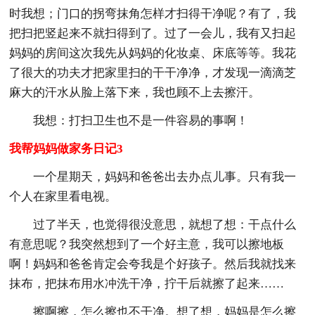
时我想；门口的拐弯抹角怎样才扫得干净呢？有了，我
把扫把竖起来不就扫得到了。过了一会儿，我有又扫起
妈妈的房间这次我先从妈妈的化妆桌、床底等等。我花
了很大的功夫才把家里扫的干干净净，才发现一滴滴芝
麻大的汗水从脸上落下来，我也顾不上去擦汗。
我想：打扫卫生也不是一件容易的事啊！
我帮妈妈做家务日记3
一个星期天，妈妈和爸爸出去办点儿事。只有我一
个人在家里看电视。
过了半天，也觉得很没意思，就想了想：干点什么
有意思呢？我突然想到了一个好主意，我可以擦地板
啊！妈妈和爸爸肯定会夸我是个好孩子。然后我就找来
抹布，把抹布用水冲洗干净，拧干后就擦了起来……
擦啊擦，怎么擦也不干净。想了想，妈妈是怎么擦