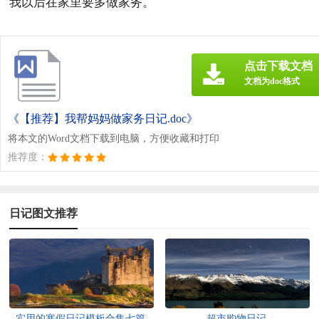
我以后在家里要多做家务。
点击下载文档
文档为doc格式
《【推荐】我帮妈妈做家务日记.doc》
将本文的Word文档下载到电脑，方便收藏和打印
推荐度：
日记图文推荐
实用的寒假日记模板合集七篇
超市购物日记