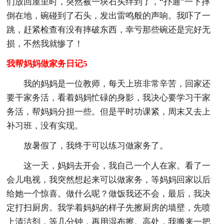
们放回屋里时，突然被一块石头绊到了，“扑通”一下摔
倒在地，碗碰到了石头，发出雷鸣般的声响。我吓了一
跳，赶紧检查有没有摔破东西，幸亏那些碗还是完好无
损，不然我就惨了！
我帮妈妈做家务日记5
我的妈妈是一位教师，每天上班非常辛苦，回家还
要干家务活，看着妈妈忙碌的身影，我决心要学习干家
务活，帮妈妈分担一些。但是平时功课紧，周末又去上
补习班，没有实现。
放暑假了，我终于可以练习做家务了。
这一天，妈妈去开会，我自己一个人在家。看了一
会儿电视，我突然想起来可以做家务，等妈妈回家以后
给她一个惊喜。做什么呢？做饭我还不会，最后，我决
定打扫厨房。我学着妈妈的样子先擦厨房的墙壁，先喷
上清洁剂，等几分钟，再用湿布擦。高处，我搬来一把