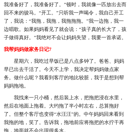
我准备好了，我准备好了。”顿时，我就像一匹放出去而
回不来的骏马。“开工。”只听我一声喝令，我自己开工
了，我说：“我拖，我拖，我拖拖拖。”我一边拖，我一
边唱歌。如果妈妈看见了就会说：“孩子真的长大了，孩
子做得真好。”我绝对不会让妈妈失望，我要一首承诺。
我帮妈妈做家务日记7
星期六，我吃过早饭已是八点多钟了。爸爸、妈妈
早已出去干活了。今天不上学，我决定帮妈妈做点家
务。做什么呢？我看到客厅的地比较脏，我于是想到帮
妈妈拖地。
我找来一只小桶，然后装上水，把拖把浸在水里，
然后在地面上拖着。大约拖了半小时左右，总算拖好
了。但整个客厅也变得“水汪汪”的。中午妈妈回来看到
我拖的地，笑了。告诉我，拖地前应将拖把的水拧干再
拖，地面就不会出现很多水。