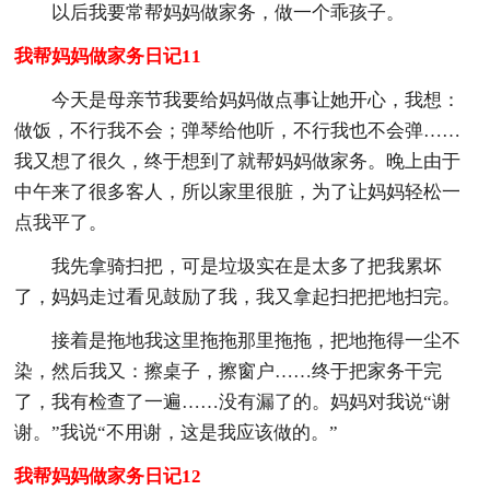
以后我要常帮妈妈做家务，做一个乖孩子。
我帮妈妈做家务日记11
今天是母亲节我要给妈妈做点事让她开心，我想：
做饭，不行我不会；弹琴给他听，不行我也不会弹……
我又想了很久，终于想到了就帮妈妈做家务。晚上由于
中午来了很多客人，所以家里很脏，为了让妈妈轻松一
点我平了。
我先拿骑扫把，可是垃圾实在是太多了把我累坏
了，妈妈走过看见鼓励了我，我又拿起扫把把地扫完。
接着是拖地我这里拖拖那里拖拖，把地拖得一尘不
染，然后我又：擦桌子，擦窗户……终于把家务干完
了，我有检查了一遍……没有漏了的。妈妈对我说“谢
谢。”我说“不用谢，这是我应该做的。”
我帮妈妈做家务日记12