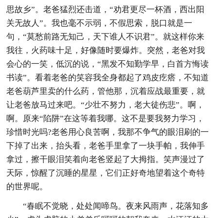
思故乡”。老爸猛烈还击道，“劝君更尽一杯酒，西出阳
关无故人”。我也毫不示弱，不假思索，脱口就是一
句，“莫愁前路无知己，天下谁人不识君”。就这样你来
我往，火药味十足，好像随时要爆炸。突然，老爸对我
会心的一笑，低沉的说，“黑发不知勤学早，白首方悔读
书读”。看着老爸的笑容我全身都起了鸡皮疙瘩，不知道
老爸葫芦里卖的什么药，管他那，沉着应战最重要，就
让老爸放马过来吧。“少壮不努力，老大徒伤悲”。啊，
啊。原来“陷阱”在这等着我哪。这不是要我努力学习，
珍惜时光吗?老爸用心良苦啊，我那不争气的眼泪刷的一
下掉了出来，抬头看，老爸手里拿了一块手帕，我伸手
拿过，擦干眼泪笑着向老爸竖起了大拇指。笑声漫过了
天际，惊醒了沉睡的星星，它们正好奇地望着这个奇特
的世界呢。
“春眠不觉晓，处处闻啼鸟。夜来风雨声，花落知多