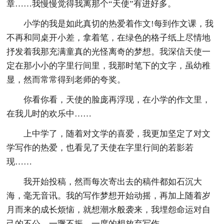
章……我慢慢觉得我离那个“天使”有进好多。
小学的我是如此真切的热爱着作文!每到作文课，我
不再和同桌开小差，拿着笔，在绿色的格子纸上尽情地
抒发着我那充满童真的光怪离奇的梦想。我深信天使一
定在那小小的字里行间里，我那时笔下的文字，虽幼稚
显，然而常常得到老师的夸奖。
你看你看，天使的脸庞再浮现，在小学的作文里，
在我儿时的欢乐中……
上中学了，随着对文学的喜爱，我更加坚定了对文
学写作的热爱，也看见了天使在字里行间的若影若
现……
我开始投稿，然而每次寄出去的稿件都如石沉大
海，毫无音讯。我的写作梦想开始动摇，再加上随着岁
月而来的成长烦恼，就想潮水般袭来，我埋怨命运对自
己的不公，一蹶不振，一度的想放弃写作。