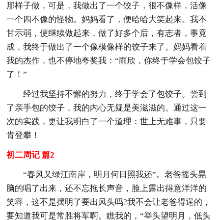
那样子做，可是，我做出了一个饺子，很不像样，活像
一个四不像的怪物。妈妈看了，便哈哈大笑起来。我不
甘示弱，便继续做起来，做了好多个后，有志者，事竟
成，我终于做出了一个像模像样的饺子来了。妈妈看着
我的杰作，也不停地夸奖我：“雨欣，你终于学会包饺子
了！”
经过我坚持不懈的努力，终于学会了包饺子。尝到
了亲手包的饺子，我的内心无疑是美滋滋的。通过这一
次的实践，更让我明白了一个道理：世上无难事，只要
肯登攀！
初二周记 篇2
“春风又绿江南岸，明月何日照我还”。老爸摇头晃
脑的唱了出来，还不忘拖长声音，脸上露出得意洋洋的
笑容，这不是摆明了要出风头吗?我不会让老爸得逞的，
要知道我可是常胜将军啊。瞧我的，“举头望明月，低头