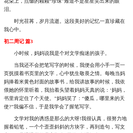
花朵上，点缀的颗颗“珍珠”难道不是星星笑出来的眼
泪。
时光荏苒，岁月流逝。这段美好的记忆一直珍藏在
我心中。
初二周记 篇3
小时候，妈妈说我是个对文学痴迷的孩子。
当我还不会把笔写字的时候，我便会用小手一页一
页抚摸着书页里的文字，心中犹生敬畏之情。每晚当妈
妈捧着米黄色封面的故事书，给我讲故事的时候，我依
偎她的怀里听着，我抬着头望着妈妈天真的说：‘妈妈，
书里肯定住了个天使。”妈妈笑了：“傻瓜，哪里来的天
使?”我偏不信，于是我学会了握笔写字。
文学对我的诱惑是那么的大呀!我很认真，很努力地
握着铅笔，一个个歪歪斜斜的方块字，再到造句，写文