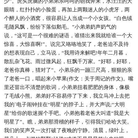
少”。虎头虎脑的小弟弟乐呵呵的朝我奔来，水汪汪的大
眼睛，红扑扑的小脸蛋，再加上两颗迷人的小虎牙，两
个醉人的小酒窝，很容易让人当成一个小女孩。“白色绒
毛随风飘，纷纷下落似鹅毛。”小弟弟奶声奶气的
说，“这可是一个很难的谜语，谁猜出来我就给谁一个大
惊喜，大惊喜啊!”。说完又咯咯地笑了，老爸迫不及待
的想表现自己，立马说，“我用诗来解吧!年年二月暮，
散乱杂飞花。雨过微风起，狂飘千万家。“好耶，好耶，
老爸你真棒，猜对了”。小弟乐的一蹦三尺高，狠狠的亲
了老爸一口，唱起来小苹果(作文：关于周记的作文)。嘴
里还冒出不清楚的歌词，小弟弟扭着肥肥的身体，像极
了毛绒小熊。弟弟好不容易停了下来，我立马冲上去把
我的`电子闹钟挂在“明星”的脖子上，并大声说;“大明
星”给你的歌迷握个手吧。小弟抱着老爸大叫道“我是大
明星了”。瞧，弟弟那滑稽的样子，引得我们哈哈大笑。
我们的笑声又一次打破了夜晚的宁静。清晨，绿叶上，