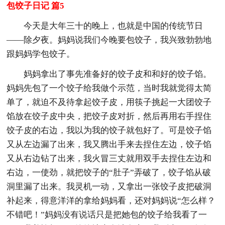
包饺子日记 篇5
今天是大年三十的晚上，也就是中国的传统节日
——除夕夜。妈妈说我们今晚要包饺子，我兴致勃勃地
跟妈妈学包饺子。
妈妈拿出了事先准备好的饺子皮和和好的饺子馅。
妈妈先包了一个饺子给我做个示范，当时我就觉得太简
单了，就迫不及待拿起饺子皮，用筷子挑起一大团饺子
馅放在饺子皮中央，把饺子皮对折，然后再用右手捏住
饺子皮的右边，我以为我的饺子就包好了。可是饺子馅
又从左边漏了出来，我又腾出手来去捏住左边，饺子馅
又从右边钻了出来，我火冒三丈就用双手去捏住左边和
右边，一使劲，就把饺子的“肚子”弄破了，饺子馅从破
洞里漏了出来。我灵机一动，又拿出一张饺子皮把破洞
补起来，得意洋洋的拿给妈妈看，还对妈妈说“怎么样？
不错吧！”妈妈没有说话只是把她包的饺子给我看了一