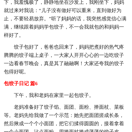
下，我羞愧极了，静静地坐在沙发上，我刚坐下，妈妈
就过来对我说：“儿子没有做好可以重来，直到做好为
止，不要轻易放弃。”听了妈妈的话，我突然感觉信心满
满，继续跟着妈妈学包饺子，不一会我就包的和妈妈一
样好了。
饺子包好了，爸爸也回来了，妈妈把煮好的热气疼
腾腾的饺子端上桌子，一大家人开开心心的一边吃饺子
一边看春节晚会，真是其了融融啊！大家还夸我的饺子
包得好呢。
包饺子日记 篇6
下午，我和老妈在家里一起包饺子。
老妈准备好了饺子馅、面团、面粉、擀面杖、菜板
等。老妈先给我做了一个示范：她先把面团搓成长条，
然后揪成一个个小面团，把它们揉得圆圆的，接着拿着
一个小面团，沾点面粉，用擀面杖擀成薄薄的饺子皮，