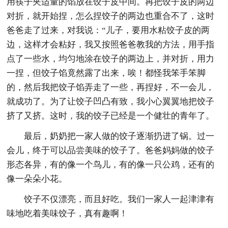
用筷子夹适量的馅放在饺子皮中间。再把饺子皮的两边
对折，就开始捏，怎么捏饺子的两边也重合不了，这时
爸爸走了过来，对我说：“儿子，要用水粘饺子皮的两
边，这样才会粘好，我又按照爸爸教我的方法，用手指
点了一些水，均匀地涂在饺子的两边上，并对折，用力
一捏，但饺子馅竟然露了出来，唉！都怪我笨手笨脚
的，然后我把饺子馅弄走了一些，再捏好，不一会儿，
就成功了。为了让饺子凹凸有致，我小心翼翼地把饺子
挤了又挤。这时，我的饺子已经是一个健壮的青年了。
最后，奶奶把一家人做的饺子逐渐扔进了锅。过一
会儿，终于可以品尝美味的饺子了。爸爸妈妈做的饺子
形态各异，有的像一个鸟儿，有的像一只公鸡，还有的
像一朵朵小花。
饺子不仅漂亮，而且好吃。我们一家人一起津津有
味地吃着美味饺子，真有趣啊！