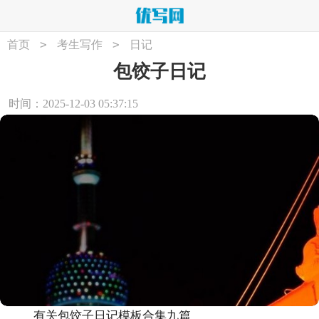
>
>
首页
考生写作
日记
包饺子日记
时间：2025-12-03 05:37:15
有关包饺子日记模板合集九篇