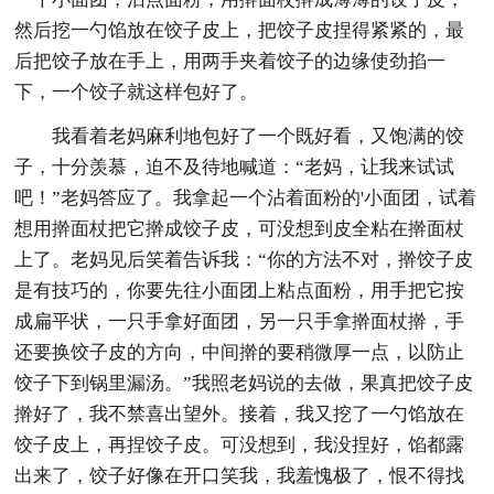
然后挖一勺馅放在饺子皮上，把饺子皮捏得紧紧的，最
后把饺子放在手上，用两手夹着饺子的边缘使劲掐一
下，一个饺子就这样包好了。
我看着老妈麻利地包好了一个既好看，又饱满的饺
子，十分羡慕，迫不及待地喊道：“老妈，让我来试试
吧！”老妈答应了。我拿起一个沾着面粉的'小面团，试着
想用擀面杖把它擀成饺子皮，可没想到皮全粘在擀面杖
上了。老妈见后笑着告诉我：“你的方法不对，擀饺子皮
是有技巧的，你要先往小面团上粘点面粉，用手把它按
成扁平状，一只手拿好面团，另一只手拿擀面杖擀，手
还要换饺子皮的方向，中间擀的要稍微厚一点，以防止
饺子下到锅里漏汤。”我照老妈说的去做，果真把饺子皮
擀好了，我不禁喜出望外。接着，我又挖了一勺馅放在
饺子皮上，再捏饺子皮。可没想到，我没捏好，馅都露
出来了，饺子好像在开口笑我，我羞愧极了，恨不得找