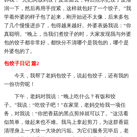
润一下，然后再用手捏紧，这样就包好了一个饺子。”我
学着外婆的样子包了起来，刚开始还不太像，后来多包
了几个慢慢进步了，包得越来越好。外婆表扬我说：“你
真聪明。”晚上，当我们煮饺子的时，大家发现我与外婆
包的饺子都非常好，都快分不清哪个是我包的，哪个是
外婆包的了。
包饺子日记 篇2
今天，我帮了老妈包饺子，说起包饺子，还有我的
一份功劳呢！
下午，老妈对我说：“晚上吃什么？有饭和饺
子。”我说：“吃饺子吧！”在家里，老妈交给我一项任
务，对我说：“你把香菇的黑点剪掉就可以了。”这活看
似简单，做起来也不难。我马上拿起剪刀，为这群香菇
清理身上一大块一大块的污垢。为它们服务完毕后，老