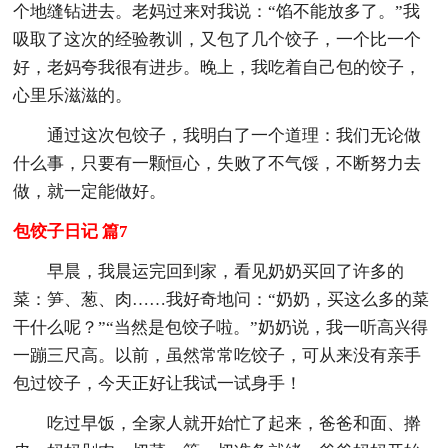
个地缝钻进去。老妈过来对我说：“馅不能放多了。”我
吸取了这次的经验教训，又包了几个饺子，一个比一个
好，老妈夸我很有进步。晚上，我吃着自己包的饺子，
心里乐滋滋的。
通过这次包饺子，我明白了一个道理：我们无论做
什么事，只要有一颗恒心，失败了不气馁，不断努力去
做，就一定能做好。
包饺子日记 篇7
早晨，我晨运完回到家，看见奶奶买回了许多的
菜：笋、葱、肉……我好奇地问：“奶奶，买这么多的菜
干什么呢？”“当然是包饺子啦。”奶奶说，我一听高兴得
一蹦三尺高。以前，虽然常常吃饺子，可从来没有亲手
包过饺子，今天正好让我试一试身手！
吃过早饭，全家人就开始忙了起来，爸爸和面、擀