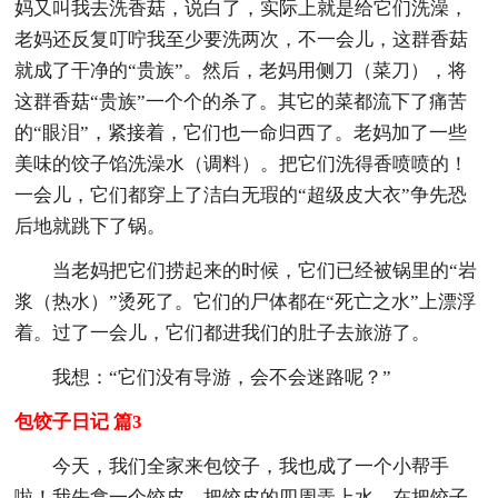
妈又叫我去洗香菇，说白了，实际上就是给它们洗澡，
老妈还反复叮咛我至少要洗两次，不一会儿，这群香菇
就成了干净的“贵族”。然后，老妈用侧刀（菜刀），将
这群香菇“贵族”一个个的杀了。其它的菜都流下了痛苦
的“眼泪”，紧接着，它们也一命归西了。老妈加了一些
美味的饺子馅洗澡水（调料）。把它们洗得香喷喷的！
一会儿，它们都穿上了洁白无瑕的“超级皮大衣”争先恐
后地就跳下了锅。
当老妈把它们捞起来的时候，它们已经被锅里的“岩
浆（热水）”烫死了。它们的尸体都在“死亡之水”上漂浮
着。过了一会儿，它们都进我们的肚子去旅游了。
我想：“它们没有导游，会不会迷路呢？”
包饺子日记 篇3
今天，我们全家来包饺子，我也成了一个小帮手
啦！我先拿一个饺皮，把饺皮的四周弄上水，在把饺子