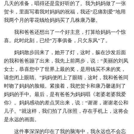
几天的准备，唱得还是蛮好听的了。我为妈妈做了一张
贺卡，里面写着我对妈妈的祝福，我还“忍痛割爱”地用
我两个月的零花钱给妈妈买了几株康乃馨。
我和爸爸还想出了一个好主意，打算给妈妈一个惊
喜。此时此刻，已经“万事俱备，只欠东风”了。
妈妈散步回来了，她开了灯，这时，躲在沙发后面
的我和爸爸蹦了出来，我先上前两步，说：“美丽的刘凤
女士，恭喜您中了世界上最的奖，是用钱买不来的奖，
请您闭上眼睛。”妈妈便闭上了眼睛，这时，我和爸爸同
时吻了妈妈的脸颊。紧接着，我把贺卡和康乃馨递到了
妈妈的手中。最后，是有爸爸为妈妈唱《老婆老婆我爱
你》。妈妈感动的差点哭出来，说：“谢谢，谢谢老公和
儿子。”就这样，我们拍了几张照，存在手机上，这将会
是永远的画面。
这件事深深的印在了我的脑海中，我永远也不会忘