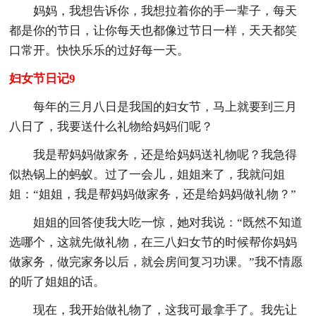
妈妈，我想告诉你，我想拉着你的手一辈子，每天
都是你的节日，让你每天也都像过节日一样，天天都笑
口常开。快快乐乐的过好每一天。
妇女节日记9
每年的三月八日是我国的妇女节，马上就要到三月
八日了，我要送什么礼物给妈妈们呢？
我是帮妈妈做家务，还是给妈妈送礼物呢？我急得
似热锅上的蚂蚁。过了一会儿，姐姐来了，我就问姐
姐：“姐姐，我是帮妈妈做家务，还是给妈妈做礼物？”
姐姐的回答使我大吃一惊，她对我说：“既然不知道
选哪个，这就先做礼物，在三八妇女节的时候帮你妈妈
做家务，做完家务以后，就会房间复习功课。”我不情愿
的听了姐姐的话。
现在，我开始做礼物了，这我可最拿手了。我先让