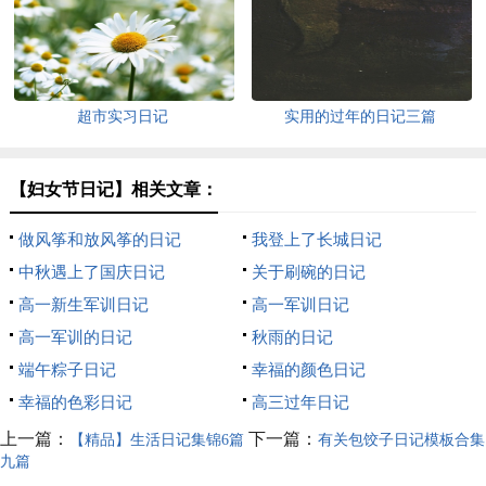
超市实习日记
实用的过年的日记三篇
【妇女节日记】相关文章：
做风筝和放风筝的日记
我登上了长城日记
中秋遇上了国庆日记
关于刷碗的日记
高一新生军训日记
高一军训日记
高一军训的日记
秋雨的日记
端午粽子日记
幸福的颜色日记
幸福的色彩日记
高三过年日记
上一篇：
下一篇：
【精品】生活日记集锦6篇
有关包饺子日记模板合集
九篇