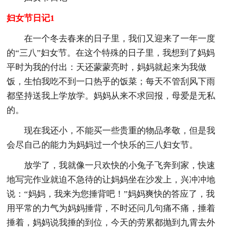
妇女节日记1
在一个冬去春来的日子里，我们又迎来了一年一度
的“三八”妇女节。在这个特殊的日子里，我想到了妈妈
平时为我的付出：天还蒙蒙亮时，妈妈就起来为我做
饭，生怕我吃不到一口热乎的饭菜；每天不管刮风下雨
都坚持送我上学放学。妈妈从来不求回报，母爱是无私
的。
现在我还小，不能买一些贵重的物品孝敬，但是我
会尽自己的能力为妈妈过一个快乐的三八妇女节。
放学了，我就像一只欢快的小兔子飞奔到家，快速
地写完作业就迫不急待的让妈妈坐在沙发上，兴冲冲地
说：“妈妈，我来为您捶背吧！”妈妈爽快的答应了，我
用平常的力气为妈妈捶背，不时还问几句痛不痛，捶着
捶着，妈妈说我捶的到位，今天的劳累都抛到九霄去外