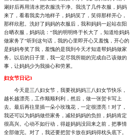
涮好后再用清水把衣服洗干净。我洗了几件衣服，妈妈
来了，看着我卖力地样子，妈妈笑了，笑得那样开心，
那样欣慰。洗好了妈妈的衣服后，我和妈妈一起站在阳
台晒衣服，妈妈说：“我的明明终于长大了，知道给妈妈
做家务了”听到这句话，我的心里即开心又羞愧，开心的
是妈妈夸奖了我，羞愧的是我到今天才知道帮妈妈做家
务。以后的日子里，我一定尽我所能的完成自己该做的
事，让妈妈少为我操心和劳累。
妇女节日记3
今天是三八妇女节，我要祝妈妈三八妇女节快乐，
越长越漂亮，工作顺顺利利，然后，做一张贺卡写上
去。最后再往里插一朵小玫瑰花，一定很漂亮！对了，
我还可以为妈妈做些家务，减轻妈妈的负担，妈妈肯定
很高兴。心动不如行动，得趁妈妈没回来之前，把事情
全部做完。对了，我还要把贺卡放在妈妈得枕头底下。