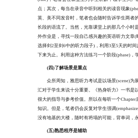
点；其次，每当在录音中听到相关的读音现象(phe
英、美不同发音时，笔者也会随时告诉学生两者的区别
长段的语流了。当然，光靠课堂上的那几个小时是
外作业是，寻找一段自己感兴趣的英语听力文章(
选择剑2至剑6中的听力段子)，利用3至5天的
下来为止。利用这种方法练习一个阶段(phase
(四)了解场景是重点
众所周知，雅思听力考试是以场景(scene)为展
汇对于学生来说十分重要。《热身听力》一书是以雅思
很大的指导与参考价值。所以在每听一个Chapt
知识。但是，笔者仍会反复对学生强调(emphas
没有地基的大楼，随时有坍塌的可能，背单词，
(五)熟悉程序是辅助