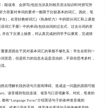
握：能读准、会拼写(包括当涉及到相关语法知识时对拼写所
ely)，听力答案对单词的要求一般限于比较基本的词汇。因此，笔
学生)，在背好教材词汇(《热身听力》中的部分词汇和上课老
)英语词汇手册》中的单词(包括动词的过去式、过去分词的变
，并在下次课上抽查，对认真完成的同学予以褒奖，完成情
个重要原因在于其对基本词汇的掌握不够扎实：学生在听到一
单词意思，但是听力的信息永远是流动的，不容你思考多时，
语流。
仍然在理解长段的语句方面有障碍。造成这一问题的原因可能
liar)。读音规则包括连读、省音与口音现象等。对此，笔者的
有“Language Focus”介绍英语句子的各种发音规则
大声朗读，或者让学生互练，使其体会英语句子的各种发音特