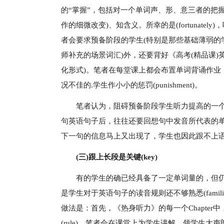
的“掌握”，包括对一个单词声、形、意三者的把
作的细微改变)、知含义。所幸的是(fortunat
者会要求预备阶段的学生(特别是那些基础薄弱的
师补充的场景词汇)外，还要背好《高考(精品课
化形式)。笔者在每堂课上都会布置单词背诵作业
况不佳的.学生作小小的惩罚(punishment)。
笔者认为，阻碍预备阶段学生听力提高的一
句英语句子后，往往还要回想句中发音所代表的
下一句的信息马上又出现了，学生也因此跟不上
(三)跟上长段是关键(key)
有的学生的确已经具备了一定单词量的，但
是学生对于英语句子的读音规则还不够熟悉(fami
做法是：首先，《热身听力》的每一个Chapter中，都
(rule)，笔者会在课堂上为学生讲解，领学生