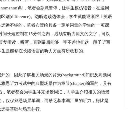
nomenon)时，笔者会刻意暂停，让学生模仿读音；在遇到
(difference)。边听边读边体会，学生就能逐渐跟上英语
远远不够的，笔者布置给具备一定单词量的学生的'一项课
时间长短控制在15分钟之内，必须有听力原文的文字，可以
时间反复听读，听写，直到最后能够一字不差地把这一段子听写
)，学生是能够在长段语言的听力方面有所收获的。
开的，因此了解相关场景的背景(background)知识及高频词
听力考试中的典型场景作为章节(chapter)编写的，具有
er后，笔者都会为学生补充场景词汇，向学生介绍相关的场景
ize)，仅仅熟悉场景单词，而缺乏基本词汇量的听力，好比是
永远要基础与场景并行。