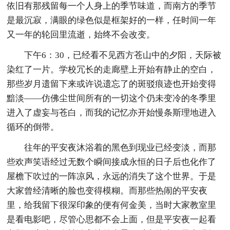
依旧有那残留每一个人身上的季节味道，而南方的季节
是最沉寂，满眼的绿色似是框架好的一样，任时间一年
又一年的轮回里流逝，始终不会改变。
下午6：30，已经看不见西方苍山中的夕阳，天际被
染红了一片。学校冗长的走廊壁上开始有静止的空白，
那些岁月遗留下来或许说遗忘了的斑驳痕迹也开始变得
黯淡——仿佛尘世间所有的一切这个仍未变冷的冬季里
进入了虚妄与苍白，而我的记忆亦开始慢条斯理地进入
循环的倒带。
往年的平安夜沐浴着的黑色到现业已经变淡，而那
些欢声笑语经过无数个瞬间接成永恒的日子后也化作了
屋檐下吹过的一阵凉风，永远的消失了这个世界。于是
大家曾经清晰的脸也变得模糊。而那些热闹的平安夜
里，给我留下很深印象的便有何金美，当时大家教室里
是看电影吧，尽管心思都不会上面，但是平安夜一起看