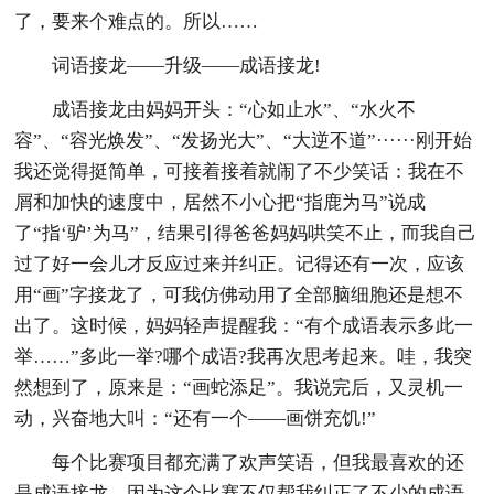
了，要来个难点的。所以……
词语接龙——升级——成语接龙!
成语接龙由妈妈开头：“心如止水”、“水火不
容”、“容光焕发”、“发扬光大”、“大逆不道”······刚开始
我还觉得挺简单，可接着接着就闹了不少笑话：我在不
屑和加快的速度中，居然不小心把“指鹿为马”说成
了“指‘驴’为马”，结果引得爸爸妈妈哄笑不止，而我自己
过了好一会儿才反应过来并纠正。记得还有一次，应该
用“画”字接龙了，可我仿佛动用了全部脑细胞还是想不
出了。这时候，妈妈轻声提醒我：“有个成语表示多此一
举……”多此一举?哪个成语?我再次思考起来。哇，我突
然想到了，原来是：“画蛇添足”。我说完后，又灵机一
动，兴奋地大叫：“还有一个——画饼充饥!”
每个比赛项目都充满了欢声笑语，但我最喜欢的还
是成语接龙，因为这个比赛不仅帮我纠正了不少的成语