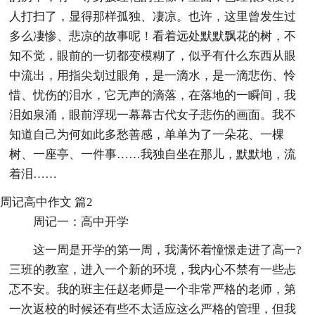
人打扫了，显得那样孤独、凄凉。也许，这里曾发生过
多么凄惨、悲凉的故事呢！看着远处默默飘花的树，不
知不觉，眼前的一切都变模糊了，似乎有什么东西从眼
中流出，用指尖划过眼角，是一滴水，是一滴悲伤、怜
惜、忧伤的泪水，它无声的滴落，在落地的一瞬间，我
泪如泉涌，眼前浮现一幕幕古代女子悲伤的画面。我不
知道自己为何如此多愁善感，单单为了一朵花、一棵
树、一座亭、一件事……我独自坐在那儿，默默地，流
着泪……
周记高中作文 篇2
周记一：高中开学
这一周是开学的第一周，我满怀着憧憬走进了高一?
三班的教室，进入一个新的环境，我内心不禁有一些忐
忑不安。我的班主任赵老师是一个非常严格的老师，第
一次返校的时候还有些不太适应这么严格的管理，但我