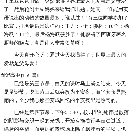
了土豆爸爸的话，突然觉得世界上最大的爱就是父母爱
了。然后轮到土豆妈妈来给我们出题，她问：“谁能用英
语说出的动物的数量最多，谁就胜！”有三位同学参加了
比赛，排名最后是这样的：王力：7个；滕桥：10个；杨
海跃：11个。最后杨海跃获胜了！他获得了西班牙著名
厨师的糕点，真是让人非常羡慕呀！
今天真开心呀！通过今天我懂得了：世界上最大的
爱就是父母爱！
周记高中作文 篇8
已经是第三节课，白天的课时马上就会结束。今天
是圣诞节，夕阳落山后就会改为平安夜，而平安夜是热
闹的，至少我心那些变成回忆的平安夜里是热闹的。
已经是第四节课，下午5：40，校园里到处都是散落
的阴影与交织一起的光线，开始有拖着行李走过过道，
满脸的幸福。而更远的篮球场上除了飘浮着的尘埃，也