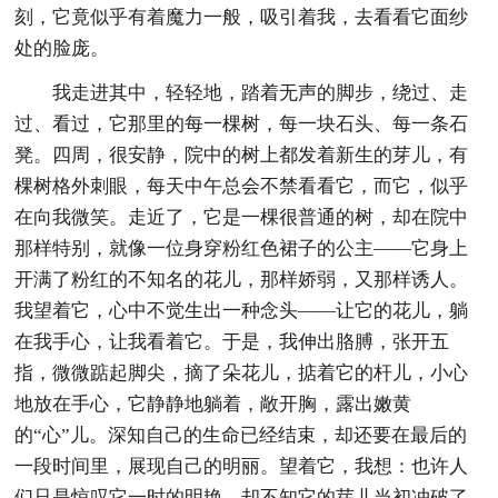
刻，它竟似乎有着魔力一般，吸引着我，去看看它面纱
处的脸庞。
我走进其中，轻轻地，踏着无声的脚步，绕过、走
过、看过，它那里的每一棵树，每一块石头、每一条石
凳。四周，很安静，院中的树上都发着新生的芽儿，有
棵树格外刺眼，每天中午总会不禁看看它，而它，似乎
在向我微笑。走近了，它是一棵很普通的树，却在院中
那样特别，就像一位身穿粉红色裙子的公主——它身上
开满了粉红的不知名的花儿，那样娇弱，又那样诱人。
我望着它，心中不觉生出一种念头——让它的花儿，躺
在我手心，让我看着它。于是，我伸出胳膊，张开五
指，微微踮起脚尖，摘了朵花儿，掂着它的杆儿，小心
地放在手心，它静静地躺着，敞开胸，露出嫩黄
的“心”儿。深知自己的生命已经结束，却还要在最后的
一段时间里，展现自己的明丽。望着它，我想：也许人
们只是惊叹它一时的明艳，却不知它的芽儿当初冲破了