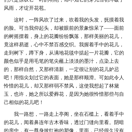
风雨，才绽开花苞。
这时，一阵风吹了过来，吹着我的头发，抚摸着我
的脸。可当我仰起头，却被眼前的景象惊呆了——面前
的树摇摆着，身上的花瓣纷纷飘落，那样美丽的花儿，
竟这样易逝，心中不禁百感交织。我握着手中的花儿，
走到树下，蹲下身，从满地花毯中掂起一片花瓣，它的
颜色似乎是用毛笔的笔尖蘸上淡淡的墨汁，点染上去
的，那样自然，又那样清新，一定很让别的花儿妒忌
吧！用指尖划过它的表面，她是那样顺滑。可如此令人
怜惜的花儿，却又那样弱不禁风，这使我想起了林黛
玉，也许，她之所以爱葬花，是因为她很怜惜那些与自
己相似的花儿吧！
我一路想，一路走上亭阁，坐在石槛上，看着手中
的花儿，闻着鼻连年古木香味，透过门缝向里看。阴暗
的房中，有一尊身披红袍的塑像，里面，已经很久没有