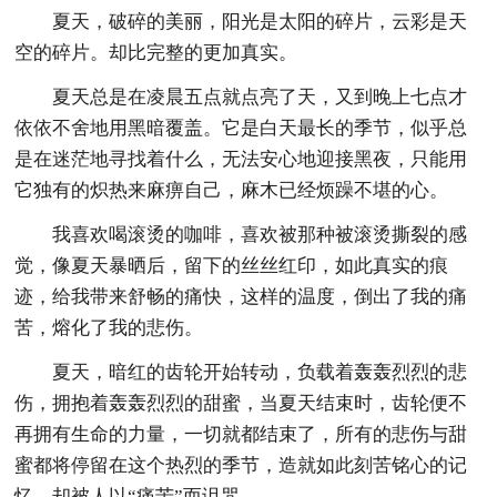
夏天，破碎的美丽，阳光是太阳的碎片，云彩是天
空的碎片。却比完整的更加真实。
夏天总是在凌晨五点就点亮了天，又到晚上七点才
依依不舍地用黑暗覆盖。它是白天最长的季节，似乎总
是在迷茫地寻找着什么，无法安心地迎接黑夜，只能用
它独有的炽热来麻痹自己，麻木已经烦躁不堪的心。
我喜欢喝滚烫的咖啡，喜欢被那种被滚烫撕裂的感
觉，像夏天暴晒后，留下的丝丝红印，如此真实的痕
迹，给我带来舒畅的痛快，这样的温度，倒出了我的痛
苦，熔化了我的悲伤。
夏天，暗红的齿轮开始转动，负载着轰轰烈烈的悲
伤，拥抱着轰轰烈烈的甜蜜，当夏天结束时，齿轮便不
再拥有生命的力量，一切就都结束了，所有的悲伤与甜
蜜都将停留在这个热烈的季节，造就如此刻苦铭心的记
忆，却被人以“痛苦”而诅咒。