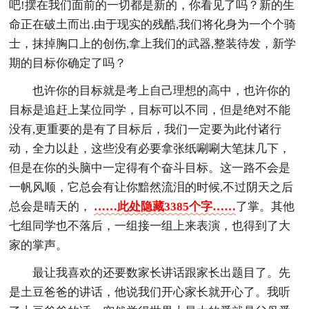
吧!摆在我们面前的一切都是新的，你看见了吗？新的生
命正在破土而出.由于现实的残酷,我们将化身为一个个骑
士，抹掉胸口上的创伤,拿上我们的武器,整装待发，新学
期的目标你确定了吗？
也许你的目标就是考上自己理想的高中，也许你的
目标是追赶上某位同学，目标可以不同，但是绝对不能
没有,更重要的是有了目标后，我们一定要为此付诸行
动，全力以赴，这些没有必要拿张纸唰唰大笔抹几下，
但是在你的头脑中一定得有个奋斗目标。这一路不会是
一帆风顺，它总会有让你黯然流泪的时候,不过阴天之后
总会是晴天的，
……此处隐藏3385个字……
了掌。其他
七组同学也不落后，一组接一组上来表演，也得到了大
家的掌声。
最让我喜欢的还要数家长讲话跟家长出题目了。先
是土豆爸爸的讲话，他说我们开心家长就开心了。我听