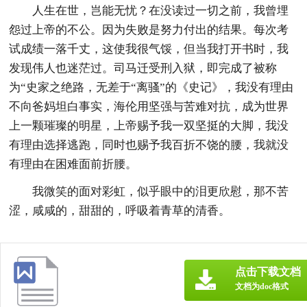
人生在世，岂能无忧？在没读过一切之前，我曾埋
怨过上帝的不公。因为失败是努力付出的结果。每次考
试成绩一落千丈，这使我很气馁，但当我打开书时，我
发现伟人也迷茫过。司马迁受刑入狱，即完成了被称
为“史家之绝路，无差于“离骚”的《史记》，我没有理由
不向爸妈坦白事实，海伦用坚强与苦难对抗，成为世界
上一颗璀璨的明星，上帝赐予我一双坚挺的大脚，我没
有理由选择逃跑，同时也赐予我百折不饶的腰，我就没
有理由在困难面前折腰。
我微笑的面对彩虹，似乎眼中的泪更欣慰，那不苦
涩，咸咸的，甜甜的，呼吸着青草的清香。
点击下载文档
文档为doc格式