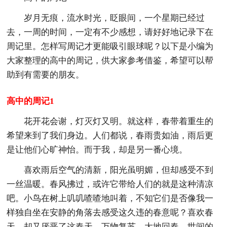
岁月无痕，流水时光，眨眼间，一个星期已经过
去，一周的时间，一定有不少感想，请好好地记录下在
周记里。怎样写周记才更能吸引眼球呢？以下是小编为
大家整理的高中的周记，供大家参考借鉴，希望可以帮
助到有需要的朋友。
高中的周记1
花开花会谢，灯灭灯又明。就这样，春带着重生的
希望来到了我们身边。人们都说，春雨贵如油，雨后更
是让他们心旷神怡。而于我，却是另一番心境。
喜欢雨后空气的清新，阳光虽明媚，但却感受不到
一丝温暖。春风拂过，或许它带给人们的就是这种清凉
吧。小鸟在树上叽叽喳喳地叫着，不知它们是否像我一
样独自坐在安静的角落去感受这久违的春意呢？喜欢春
天，却又厌恶了这春天。万物复苏，大地回春，世间的