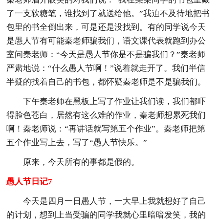
了一支软糖笔，谁找到了就送给他。”我迫不及待地把书
包里的书全倒出来，可是还是没找到。有的同学说今天
是愚人节有可能秦老师骗我们，语文课代表就跑到办公
室问秦老师：“今天是愚人节你是不是骗我们？”秦老师
严肃地说：“什么愚人节啊！”说着就走开了。我们半信
半疑的找着自己的书包，都怀疑秦老师是不是骗我们。
下午秦老师在黑板上写了作业让我们读，我们都吓
得脸色苍白，居然有这么难的作业，秦老师想累死我们
啊！秦老师说：“再讲话就写第五个作业”。秦老师把第
五个作业写上去，写了“愚人节快乐。”
原来，今天所有的事都是假的。
愚人节日记7
今天是四月一日愚人节，一大早上我就想好了自己
的计划，想到上当受骗的同学我就心里暗暗发笑，我的