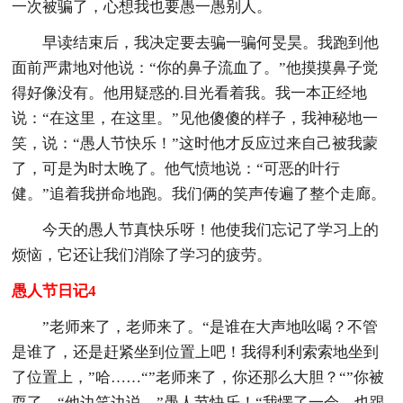
一次被骗了，心想我也要愚一愚别人。
早读结束后，我决定要去骗一骗何旻昊。我跑到他
面前严肃地对他说：“你的鼻子流血了。”他摸摸鼻子觉
得好像没有。他用疑惑的.目光看着我。我一本正经地
说：“在这里，在这里。”见他傻傻的样子，我神秘地一
笑，说：“愚人节快乐！”这时他才反应过来自己被我蒙
了，可是为时太晚了。他气愤地说：“可恶的叶行
健。”追着我拼命地跑。我们俩的笑声传遍了整个走廊。
今天的愚人节真快乐呀！他使我们忘记了学习上的
烦恼，它还让我们消除了学习的疲劳。
愚人节日记4
”老师来了，老师来了。“是谁在大声地吆喝？不管
是谁了，还是赶紧坐到位置上吧！我得利利索索地坐到
了位置上，”哈……“”老师来了，你还那么大胆？“”你被
耍了，“他边笑边说，”愚人节快乐！“我愣了一会，也跟