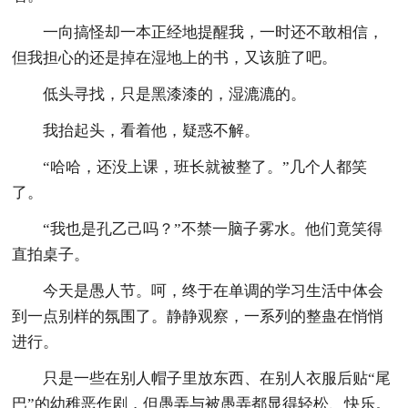
一向搞怪却一本正经地提醒我，一时还不敢相信，
但我担心的还是掉在湿地上的书，又该脏了吧。
低头寻找，只是黑漆漆的，湿漉漉的。
我抬起头，看着他，疑惑不解。
“哈哈，还没上课，班长就被整了。”几个人都笑
了。
“我也是孔乙己吗？”不禁一脑子雾水。他们竟笑得
直拍桌子。
今天是愚人节。呵，终于在单调的学习生活中体会
到一点别样的氛围了。静静观察，一系列的整蛊在悄悄
进行。
只是一些在别人帽子里放东西、在别人衣服后贴“尾
巴”的幼稚恶作剧，但愚弄与被愚弄都显得轻松、快乐。