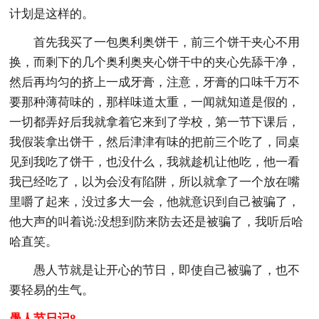
计划是这样的。
首先我买了一包奥利奥饼干，前三个饼干夹心不用
换，而剩下的几个奥利奥夹心饼干中的夹心先舔干净，
然后再均匀的挤上一成牙膏，注意，牙膏的口味千万不
要那种薄荷味的，那样味道太重，一闻就知道是假的，
一切都弄好后我就拿着它来到了学校，第一节下课后，
我假装拿出饼干，然后津津有味的把前三个吃了，同桌
见到我吃了饼干，也没什么，我就趁机让他吃，他一看
我已经吃了，以为会没有陷阱，所以就拿了一个放在嘴
里嚼了起来，没过多大一会，他就意识到自己被骗了，
他大声的叫着说:没想到防来防去还是被骗了，我听后哈
哈直笑。
愚人节就是让开心的节日，即使自己被骗了，也不
要轻易的生气。
愚人节日记8