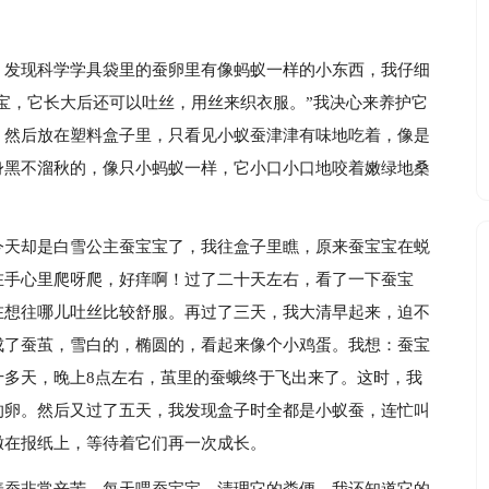
，发现科学学具袋里的蚕卵里有像蚂蚁一样的小东西，我仔细
宝宝，它长大后还可以吐丝，用丝来织衣服。”我决心来养护它
，然后放在塑料盒子里，只看见小蚁蚕津津有味地吃着，像是
身黑不溜秋的，像只小蚂蚁一样，它小口小口地咬着嫩绿地桑
今天却是白雪公主蚕宝宝了，我往盒子里瞧，原来蚕宝宝在蜕
在手心里爬呀爬，好痒啊！过了二十天左右，看了一下蚕宝
在想往哪儿吐丝比较舒服。再过了三天，我大清早起来，迫不
成了蚕茧，雪白的，椭圆的，看起来像个小鸡蛋。我想：蚕宝
十多天，晚上8点左右，茧里的蚕蛾终于飞出来了。这时，我
的卵。然后又过了五天，我发现盒子时全都是小蚁蚕，连忙叫
撒在报纸上，等待着它们再一次成长。