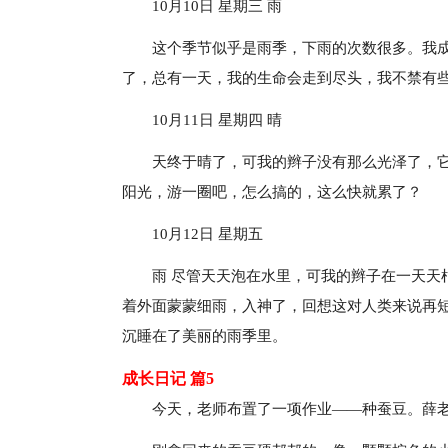
10月10日 星期三 雨
这个季节似乎是雨季，下雨的次数很多。我
了，总有一天，我的生命会走到尽头，我不禁有
10月11日 星期四 晴
天终于晴了，可我的辫子没有那么光泽了，
阳光，游一圈吧，怎么搞的，这么快就累了？
10月12日 星期五
雨 尽管天天泡在水里，可我的辫子在一天天
着外面蒙蒙细雨，入神了，回想这对人类来说再
沉睡在了美丽的雨季里。
成长日记 篇5
今天，老师布置了一项作业——种蚕豆。薛