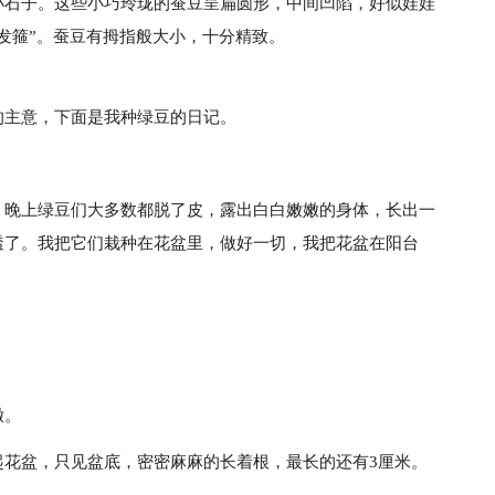
小石子。这些小巧玲珑的蚕豆呈扁圆形，中间凹陷，好似娃娃
发箍”。蚕豆有拇指般大小，十分精致。
的主意，下面是我种绿豆的日记。
。晚上绿豆们大多数都脱了皮，露出白白嫩嫩的身体，长出一
透了。我把它们栽种在花盆里，做好一切，我把花盆在阳台
嫩。
起花盆，只见盆底，密密麻麻的长着根，最长的还有3厘米。