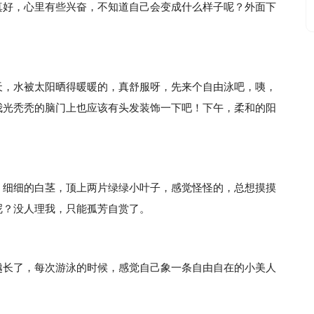
真好，心里有些兴奋，不知道自己会变成什么样子呢？外面下
天，水被太阳晒得暖暖的，真舒服呀，先来个自由泳吧，咦，
我光秃秃的脑门上也应该有头发装饰一下吧！下午，柔和的阳
，细细的白茎，顶上两片绿绿小叶子，感觉怪怪的，总想摸摸
呢？没人理我，只能孤芳自赏了。
越长了，每次游泳的时候，感觉自己象一条自由自在的小美人