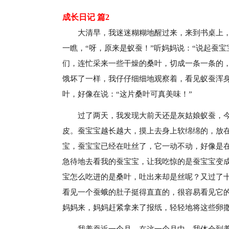
成长日记 篇2
大清早，我迷迷糊糊地醒过来，来到书桌上
一瞧，“呀，原来是蚁蚕！”听妈妈说：“说起蚕
们，连忙采来一些干燥的桑叶，切成一条一条的
饿坏了一样，我仔仔细细地观察着，看见蚁蚕浑
叶，好像在说：“这片桑叶可真美味！”
过了两天，我发现大前天还是灰姑娘蚁蚕，
皮。蚕宝宝越长越大，摸上去身上软绵绵的，放
宝，蚕宝宝已经在吐丝了，它一动不动，好像是
急待地去看我的蚕宝宝，让我吃惊的是蚕宝宝变
宝怎么吃进的是桑叶，吐出来却是丝呢？又过了
看见一个蚕蛾的肚子挺得直直的，很容易看见它
妈妈来，妈妈赶紧拿来了报纸，轻轻地将这些卵