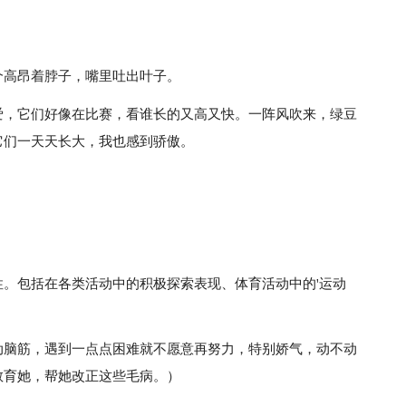
个高昂着脖子，嘴里吐出叶子。
爱，它们好像在比赛，看谁长的又高又快。一阵风吹来，绿豆
它们一天天长大，我也感到骄傲。
。
。包括在各类活动中的积极探索表现、体育活动中的'运动
动脑筋，遇到一点点困难就不愿意再努力，特别娇气，动不动
教育她，帮她改正这些毛病。）