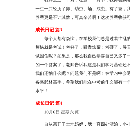
我养蚕近一个月，在这一个月中，我体会到
一生一共经历了卵、幼虫、蛹、成虫。有了蚕，
养蚕更是不计其数，可真辛苦啊！这次养蚕收获
成长日记 篇3
每个人都有烦恼，在学校我们总是过着忙乱
烦恼就是考试！考好了，骄傲炫耀；考砸了，哭
试困住呢？如果是，那么我自己恭喜自己又多了
的一个答案了，老师告诉我这是我们学习基础还
我们还怕什么呢？问题我们不是啊！在学习中会
各路武林高手，希望我们能在中考前作文能有一
水平！
成长日记 篇4
10月6日 星期六 雨
自从离开了土地妈妈，我一直四处漂泊，小