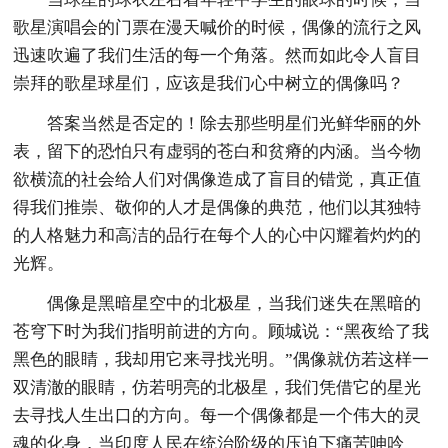
歌星演唱会的门票在漫天喊价的时候，偶像的流行之风
迅速吹遍了我们生活的每一个角落。然而如此令人盲目
崇拜的歌星球星们，应该是我们心中树立的偶像吗？
答案当然是否定的！除去那些明星们光鲜华丽的外
表，留下的恐怕只有虚弱的苍白和贫瘠的内涵。当今物
欲横流的社会给人们对偶像造成了盲目的错觉，真正值
得我们推崇、敬仰的人才是偶像的典范，他们以其独特
的人格魅力和高洁的品行在每个人的心中闪耀着灼灼的
光辉。
偶像是黑暗星空中的北极星，当我们迷失在黑暗的
苍穹下时为我们指明前进的方向。顾城说：“黑夜给了我
黑色的眼睛，我却用它来寻找光明。”偶像就仿若这样一
双清澈的眼睛，仿若明亮的北极星，我们凭借它的星光
去寻找人生出口的方向。每一个偶像都是一个伟大的灵
魂的化身，当印度人民在统治阶级的压迫下痛苦呻吟