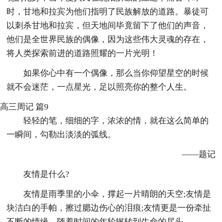
时，甘地和拉宾为他们指明了民族解放的道路。暴徒可
以刺杀甘地和拉宾，但天地间毕竟留下了他们的声音，
他们是全世界民族的偶像，因为这些伟大灵魂的存在，
将人类探索前进的道路照耀的一片光明！
如果你心中有一个偶像，那么当你仰望星空的时候
就不会迷茫，一点星光，足以照亮你的整个人生。
高三周记 篇9
轻轻的笔，细细的字，浓浓的情，就在这么简单的
一瞬间，勾勒出淡淡的弧线。
——题记
友情是什么?
友情是雨季里的小伞，撑起一片晴朗的天空;友情是
块洁白的手帕，擦过腮边伤心的泪痕;友情更是一份牵扯
不断的情缘，随着时间的年轮辗转到生命的尽头……