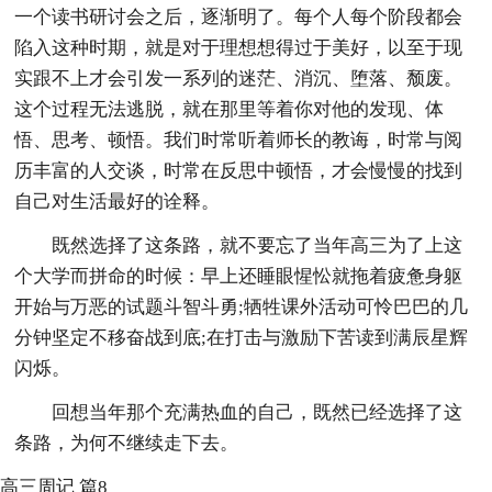
一个读书研讨会之后，逐渐明了。每个人每个阶段都会
陷入这种时期，就是对于理想想得过于美好，以至于现
实跟不上才会引发一系列的迷茫、消沉、堕落、颓废。
这个过程无法逃脱，就在那里等着你对他的发现、体
悟、思考、顿悟。我们时常听着师长的教诲，时常与阅
历丰富的人交谈，时常在反思中顿悟，才会慢慢的找到
自己对生活最好的诠释。
既然选择了这条路，就不要忘了当年高三为了上这
个大学而拼命的时候：早上还睡眼惺忪就拖着疲惫身躯
开始与万恶的试题斗智斗勇;牺牲课外活动可怜巴巴的几
分钟坚定不移奋战到底;在打击与激励下苦读到满辰星辉
闪烁。
回想当年那个充满热血的自己，既然已经选择了这
条路，为何不继续走下去。
高三周记 篇8