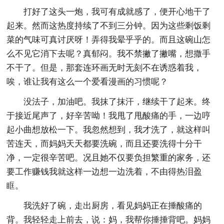
打好了这头一炮，我可有成就感了，便开心地干了
起来。然而这热度持续了不到三分钟。因为这些剩饭剩
菜的气味可真讨厌呀！弄得我晕乎乎的。而且这碗山怎
么不见它消下去呢？真郁闷。我不禁撇了撇嘴，想撒手
不干了。但是，那套连环画无时无刻不在诱惑着我，
唉，谁让我有这么一个爱看漫画的习惯呢？
没法子，加油吧。我抹了抹汗，继续干了起来。终
于接近尾声了，好辛苦呦！我甩了甩酸痛的手，一边哼
起小曲想放松一下。我忽然想到，我才洗了，就这样叫
苦连天，而妈妈天天都要洗碗，而且还要洗得十分干
净，一定很辛苦吧。况且她不仅要负担繁重的家务，还
要工作赚钱我就这样一边想一边洗着，不由得热泪盈
眶。
我洗好了碗，走出厨房，看见妈妈正在捶酸痛的
背。我轻轻走上前去，说：妈，我帮你捶捶背吧。妈妈