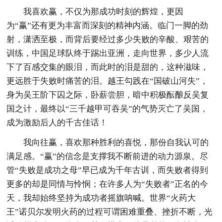
我喜欢赢，不仅为那成功时刻的辉煌，更因
为“赢”还有更为丰富而深刻的精神内涵。临门一脚的劲
射，潇洒至极，而背后要经过多少失败的辛酸、艰苦的
训练，中国足球队终于踢出亚洲，走向世界，多少人流
下了百感交集的眼泪，而此时的泪是甜的，这种滋味，
更远胜于失败时痛苦的泪。越王勾践在“国破山河失”，
身为吴王阶下囚之际，卧薪尝胆，暗中积极酝酿反吴复
国之计，最终以“三千越甲可吞吴”的气势灭亡了吴国，
成为激励后人的千古佳话！
我向往赢，喜欢那种胜利的喜悦，那份自我认可的
满足感。“赢”的信念是支撑我不断前进的动力源泉。尽
管“失败是成功之母”早已成为千年古训，而失败者得到
更多的却是同情与怜悯；在许多人为“失败者”正名的今
天，我却始终坚持为成功者摇旗呐喊。世界“火药大
王”诺贝尔发明火药的过程可谓困难重叠、挫折不断，光