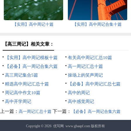
【实用】高中周记十篇
【实用】高中周记合集十篇
【高三周记】相关文章：
【实用】高中周记模板十篇
有关高中周记汇总10篇
【必备】高一周记合集六篇
高一周记汇总十篇
高三周记集合5篇
操场上的笑声周记
精选高中周记汇总十篇
【必备】高中周记汇总七篇
周记高中作文10篇
高中的周记
高中开学周记
高中感觉周记
上一篇：
下一篇：
高一周记汇总十篇
【必备】高一周记合集六篇
Copyright © 2026
优写网
www.gbaapf.com 版权所有