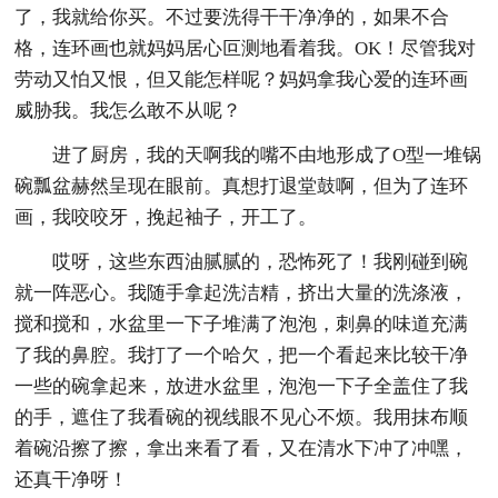
了，我就给你买。不过要洗得干干净净的，如果不合
格，连环画也就妈妈居心叵测地看着我。OK！尽管我对
劳动又怕又恨，但又能怎样呢？妈妈拿我心爱的连环画
威胁我。我怎么敢不从呢？
进了厨房，我的天啊我的嘴不由地形成了O型一堆锅
碗瓢盆赫然呈现在眼前。真想打退堂鼓啊，但为了连环
画，我咬咬牙，挽起袖子，开工了。
哎呀，这些东西油腻腻的，恐怖死了！我刚碰到碗
就一阵恶心。我随手拿起洗洁精，挤出大量的洗涤液，
搅和搅和，水盆里一下子堆满了泡泡，刺鼻的味道充满
了我的鼻腔。我打了一个哈欠，把一个看起来比较干净
一些的碗拿起来，放进水盆里，泡泡一下子全盖住了我
的手，遮住了我看碗的视线眼不见心不烦。我用抹布顺
着碗沿擦了擦，拿出来看了看，又在清水下冲了冲嘿，
还真干净呀！