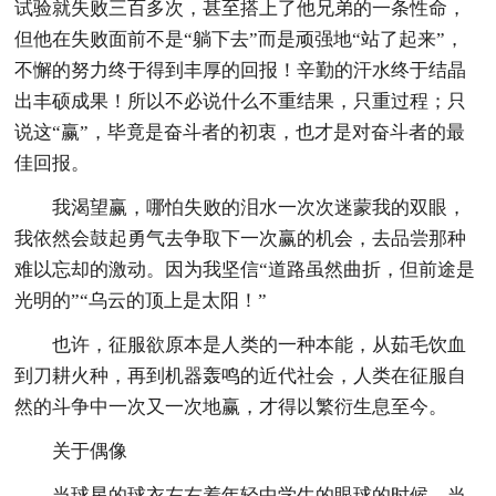
试验就失败三百多次，甚至搭上了他兄弟的一条性命，
但他在失败面前不是“躺下去”而是顽强地“站了起来”，
不懈的努力终于得到丰厚的回报！辛勤的汗水终于结晶
出丰硕成果！所以不必说什么不重结果，只重过程；只
说这“赢”，毕竟是奋斗者的初衷，也才是对奋斗者的最
佳回报。
我渴望赢，哪怕失败的泪水一次次迷蒙我的双眼，
我依然会鼓起勇气去争取下一次赢的机会，去品尝那种
难以忘却的激动。因为我坚信“道路虽然曲折，但前途是
光明的”“乌云的顶上是太阳！”
也许，征服欲原本是人类的一种本能，从茹毛饮血
到刀耕火种，再到机器轰鸣的近代社会，人类在征服自
然的斗争中一次又一次地赢，才得以繁衍生息至今。
关于偶像
当球星的球衣左右着年轻中学生的眼球的时候，当