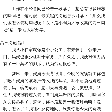
工作在不经意间已经告一段落了，想必有很多难忘
的瞬间吧，这时候，最关键的周记怎么能落下！那么我
们该怎么去写周记呢？以下是小编为大家收集的高三周
记9篇，欢迎大家分享。
高三周记 篇1
我从小在家就像是个小公主，衣来伸手，饭来张
口。妈妈也很少让我干家务。久而久之，我便对体力活
有了一种莫名的排斥，认为劳动很恐怖。
梦琳，来，妈妈今天背很痛，今晚的碗筷就由你包
了吧！妈妈的咳嗽声传入我的耳朵。我不耐烦地跑过
去，妈，碗先放着，您明天再洗吧！说完就想溜。站
住！我缓缓转过头去，看到妈妈严厉的脸庞，可瞬间它
又变得温和了，梦琳，你不是想要一套连环画吗？是
啊，怎么了？我迫不及待地问。只要你把今天的碗洗