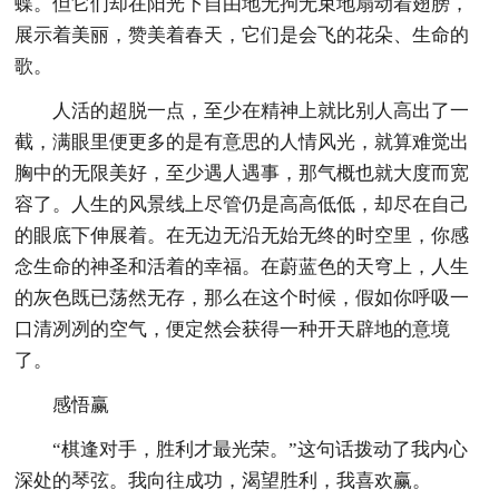
蝶。但它们却在阳光下自由地无拘无束地扇动着翅膀，
展示着美丽，赞美着春天，它们是会飞的花朵、生命的
歌。
人活的超脱一点，至少在精神上就比别人高出了一
截，满眼里便更多的是有意思的人情风光，就算难觉出
胸中的无限美好，至少遇人遇事，那气概也就大度而宽
容了。人生的风景线上尽管仍是高高低低，却尽在自己
的眼底下伸展着。在无边无沿无始无终的时空里，你感
念生命的神圣和活着的幸福。在蔚蓝色的天穹上，人生
的灰色既已荡然无存，那么在这个时候，假如你呼吸一
口清冽冽的空气，便定然会获得一种开天辟地的意境
了。
感悟赢
“棋逢对手，胜利才最光荣。”这句话拨动了我内心
深处的琴弦。我向往成功，渴望胜利，我喜欢赢。