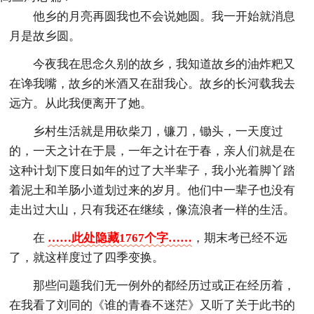
他乡的月亮再圆我也不会说她圆。我一开始就消息
月是故乡圆。
今夜我在思念久别的故乡，我知道故乡的油炸粑又
在谗我嘴，故乡的米酒又在甜我心。故乡的长河载我去
远方。从此我便离开了她。
乡村生活就是用砍柴刀，镰刀，锄头，一天度过
的，一天之计在于晨，一年之计在于春，亲人们就是在
这种计划下度日如年的过了大半辈子，我小光着脚丫踏
着泥土和羊肠小道划过来的岁月。他们中一辈子也没有
走出过大山，只有我还在继续，像流浪者一样的生活。
在
……此处隐藏1767个字……
，期末考已经不远
了，就这样度过了四季变换。
那些问题我们无一例外的都经历过或正在经历着，
在我看了刘同的《谁的青春不迷茫》又听了关于此书的