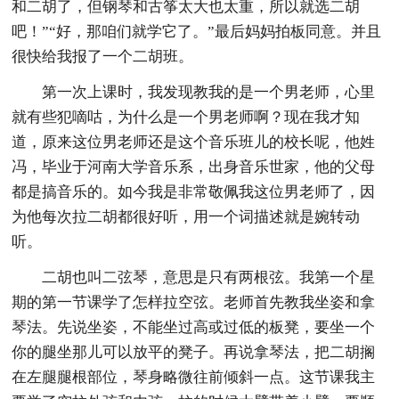
和二胡了，但钢琴和古筝太大也太重，所以就选二胡
吧！”“好，那咱们就学它了。”最后妈妈拍板同意。并且
很快给我报了一个二胡班。
第一次上课时，我发现教我的是一个男老师，心里
就有些犯嘀咕，为什么是一个男老师啊？现在我才知
道，原来这位男老师还是这个音乐班儿的校长呢，他姓
冯，毕业于河南大学音乐系，出身音乐世家，他的父母
都是搞音乐的。如今我是非常敬佩我这位男老师了，因
为他每次拉二胡都很好听，用一个词描述就是婉转动
听。
二胡也叫二弦琴，意思是只有两根弦。我第一个星
期的第一节课学了怎样拉空弦。老师首先教我坐姿和拿
琴法。先说坐姿，不能坐过高或过低的板凳，要坐一个
你的腿坐那儿可以放平的凳子。再说拿琴法，把二胡搁
在左腿腿根部位，琴身略微往前倾斜一点。这节课我主