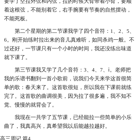
要学了空拉外弦和内弦，拉的时候大臂带着小臂，要顺
着这根弦，不能别着它，右手腕要有节奏的自然摆动，
不能死板。
第二个星期的第二节课我学了四个音符：1、2、5、
6。刚开始练时拉出来的音儿真难听，如同杀鸡一般。不
过还好，一节课只有一个小时的时间，我还没练出味道
就下课了。
第三节课我又学了几个音符：3、4、7、ⅰ。老师把
我的乐谱书翻到一首小歌前，说我们今天来学这首很简
单的歌：春天来了。这首歌很短，所以我在下课前就练
完了。这首歌的曲调很美，因为拉了很多遍，我不知不
觉、慢慢的就背会了。
我现在一共学了五节课，已经能拉一些简单的小乐
曲了，我真高兴，真希望我以后能越拉越好。
高三周记 篇4