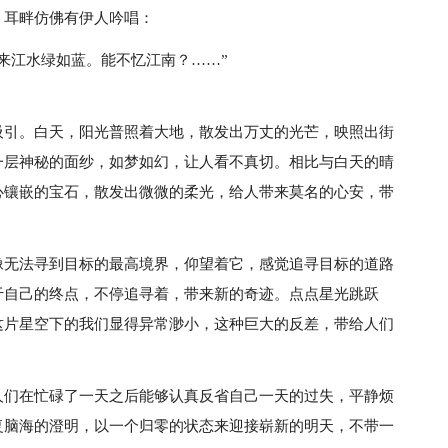
，耳畔仿佛有伊人吟唱：
来江水绿如蓝。能不忆江南？……”
吸引。白天，阳光普照着大地，散发出万丈的光芒，映照出街
一层神秘的面纱，如梦如幻，让人看不真切。相比与白天的晴
心镶嵌的宝石，散发出微微的柔光，给人带来莫名的心安，带
像无法寻到目标的最高境界，仰望着它，感觉追寻目标的道路
于自己的终点，不停追寻着，带来新的奇迹。点点星光跳跃
这片星空下的我们显得异常渺小，这种巨大的反差，带给人们
人们在忙碌了一天之后能够认真反省自己一天的过失，平静烦
复脑海的澄明，以一个归零的状态来迎接崭新的明天，不带一