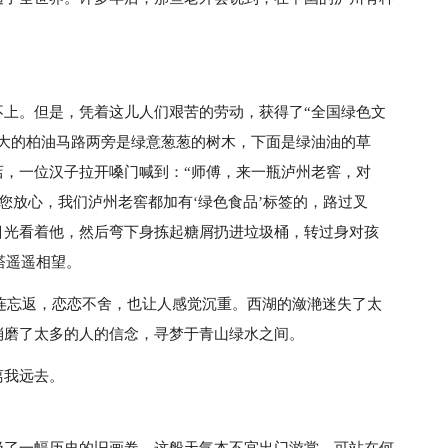
不上。但是，凭着这儿人们艰苦的劳动，获得了“全国绿色文
宽大的柏油马路两旁是绿意葱葱的树木，下面是绿油油的草
店，一位汉子拉开嗓门喊到：“师傅，来一瓶泸州老窖，对
“您放心，我们泸州老窖都加有‘绿色食品’标签的，路过叉
目光看着他，然后弯下身拣起糖屑扔进垃圾桶，转过身对孩
塔遥遥相望。
连忘返，恋恋不舍，也让人感觉沉重。西湖的潋滟迷失了太
消磨了太多的人的信念，寻梦于青山绿水之间。
离我远去。