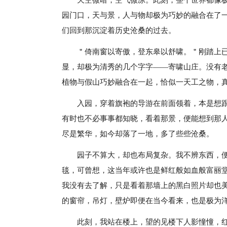
天空微暗，空气微凉。此刻，整个世界都像
园门口，天与景，人与物却极为巧妙的融合在了
们回到那沉淀着历史沧桑的过去。
＂倚南窗以寄傲，登东皋以舒啸。＂刚踏上
显，却极为清秀的几个字字——寄啸山庄。没有
植物与假山巧妙融合在一起，恰似一天工之物，
入园，穿着旗袍的导游在前面领着，本是想
有时也不必事事都知晓，看着那景，便能想到那
尽是繁华，如今却落了一地，多了些些沧桑。
园子不算大，却也布局复杂。我不辨东西，
毯，可曾想，这当年或许也是鲜红般如血般富丽
我没有去了解，只是看着那墙上的黑白照片却也
的窗帘，吊灯，壁炉即便在当今看来，也是极为
此刻，我站在楼上，望的见楼下人影憧憧，