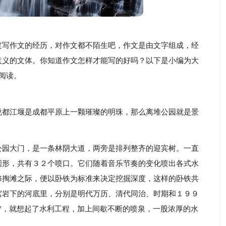
过写作文的经历，对作文都不陌生吧，作文是由文字组成，经
意义的文体。你知道作文怎样才能写的好吗？以下是小编为大
阅读。
说都江堰是成都平原上一颗璀璨的明珠，那么离堆公园就是景
公园大门，是一条林阴大道，两旁是排列整齐的迎宾树。一直
圆形，共有３２个喷口。它们随着音乐节奏的变化喷出各式水
修掏滩之际，便以卧铁为标准来决定挖掘深度，这样的卧铁共
窝岩下的河底里，分别是明代万历、清代同治、时期和１９９
”，就想起了水利工程，加上间歇不断的喷泉，一股浓厚的水