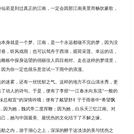
诗仙若是到过真正的江南，一定会因那江南美景而畅饮豪歌，
她本身就是一个梦。江南，是一个永远都做不完的梦，因为没
深巷，听风戏雨；也可以驾舟于西湖，观荷采莲。幸运的话，
舫雕栋中探身远望的俏丽佳人四目相对。走在这样的梦境里，
，因为你一定也很乐意尝试一下雨中的浪漫。
淡的迷雾，还有一丝忧郁之气。这样的地方不仅山清水秀，更
了动人的诗句。于是，便有了李煜“一江春水向东流”一般的
抹总相宜”的深情吟哦；便有了戴望舒彳亍于雨巷中“希望飘
……因为她，魏武帝二度挥鞭；因为她，白乐天三忆江南。对
知己，她与中国最美、最忧伤的文化结下了不解之缘。
画舫之内，游于湖心之上，深深的醉于这淡淡的美与忧伤之