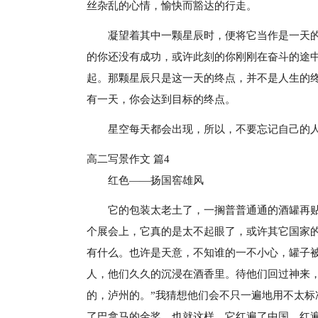
丝杂乱的心情，愉快而豁达的行走。
凝望着其中一颗星辰时，便将它当作是一天
的你还没有成功，或许此刻的你刚刚在奋斗的途
起。那颗星辰只是这一天的终点，并不是人生的
有一天，你会达到目标的终点。
星空每天都会出现，所以，不要忘记自己的
高二写景作文 篇4
红色——扬国窖雄风
它的包装太老土了，一搁普普通通的酒罐再贴
个展会上，它真的是太不起眼了，或许其它国家
有什么。也许是天意，不知谁的一不小心，罐子
人，他们久久的沉浸在酒香里。待他们回过神来，
的，泸州的。”我猜想他们会不只一遍地用不太标
了巴拿马的金奖，也就这样，它红遍了中国，红