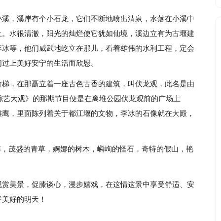
小溪，溪岸有个小石龙，它们不断地喷出清泉，水落在小溪中
上。水很清澈，阳光的灿烂使它犹如仙境，溪边立有为古堰建
李冰等，他们威武地屹立在那儿，看着雄伟的水利工程，定会
们过上美好安宁的生活而欣慰。
阶梯，在那矗立着一座古色古香的建筑，叫伏龙观，此名是由
《综艺大观》的那期节目便是在离堆公园伏龙观前的广场上
雄鹰，里面陈列着关于都江堰的文物，李冰的石像就在大殿，
”等，茂盛的青草，婀娜的树木，嶙峋的怪石，奇特的假山，艳
观赏美景，促膝谈心，漫步嬉戏，在这情这景中享受舒适、安
烂美好的明天！