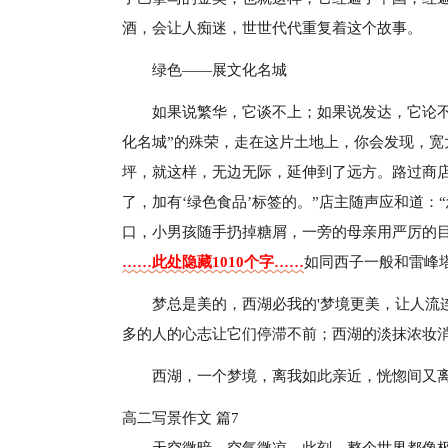
酒，会让人痴迷，世世代代重复着这个故事。
绿色——展文化名城
如果说繁华，它谈不上；如果说发达，它论
化名城”的殊荣，走在这片土地上，你会发现，
坪，就这样，无边无际，延伸到了远方。路过商
了，加有‘绿色食品’标签的。”店主随声应和道：
口，小男孩随手扔掉糖屑，一旁的母亲用严厉的
……此处隐藏1010个字……
如同西子一般和雷峰
梦总是美的，西湖必我的'梦境更美，让人流
多的人的心志让它们停滞不前；西湖的淡抹浓妆
西湖，一个梦境，离我如此亲近，恍惚间又
高二写景作文 篇7