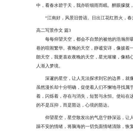
中，看春水碧于天，我亦听细雨而眠。醉眼朦胧
“江南好，风景旧曾谙。日出江花红胜火，春
高二写景作文 篇3
每每仰望天空，都会不自禁的被他的浩瀚所
巷的喧闹繁华。夜晚的天空，静谧安详，像披着
朗天空，我更喜欢夜晚的天空，星光璀璨，像精
人渐入梦境。
深邃的星空，让人无法探求到它的边界，就
虽然漫长却十分明确，促使着人们不懈地寻找属
着，闪烁着，存在与消失，短暂与永恒。使站在
的不是压抑，而是豁达，心境的豁达。
仰望星空，星空散发出的气息宁静深远，让
躁不安的情绪，将脑海的一切负面情绪清除，恢