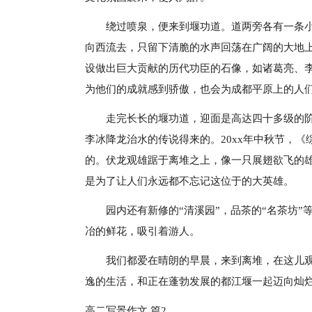
绕过喷泉，便来到堰功道。道两旁各有一条
向西流去，只留下清脆的水声回荡在广阔的大地
设做出巨大贡献的历代功臣的石像，如诸葛亮、
为他们的成就感到骄傲，也会为成都平原上的人
走完长长的堰功道，迎面是高达四十多级的
李冰降龙治水的传说得来的。20xx年中秋节，
的。伏龙观雄踞于离堆之上，像一只展翅欲飞的
是为了让人们永远都不忘记这位于的大英雄。
园内还有新修的“清溪园”，品茶的“名茶坊
冶的鲜花，吸引着游人。
我们都爱在晴朗的早晨，来到离堆，在这儿
逸的生活，和正在蓬勃发展的都江堰一起迈向灿
高二写景作文 篇2