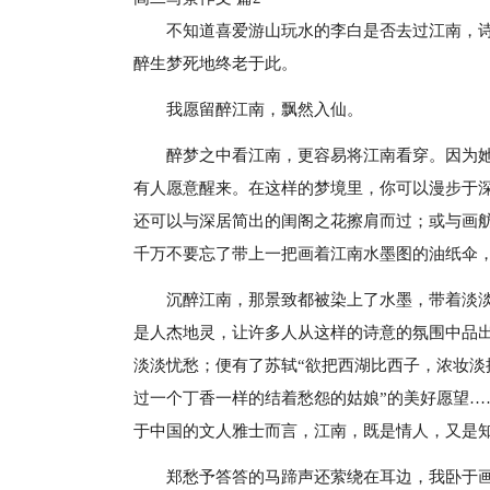
不知道喜爱游山玩水的李白是否去过江南，
醉生梦死地终老于此。
我愿留醉江南，飘然入仙。
醉梦之中看江南，更容易将江南看穿。因为
有人愿意醒来。在这样的梦境里，你可以漫步于
还可以与深居简出的闺阁之花擦肩而过；或与画
千万不要忘了带上一把画着江南水墨图的油纸伞
沉醉江南，那景致都被染上了水墨，带着淡
是人杰地灵，让许多人从这样的诗意的氛围中品出
淡淡忧愁；便有了苏轼“欲把西湖比西子，浓妆淡
过一个丁香一样的结着愁怨的姑娘”的美好愿望
于中国的文人雅士而言，江南，既是情人，又是
郑愁予答答的马蹄声还萦绕在耳边，我卧于