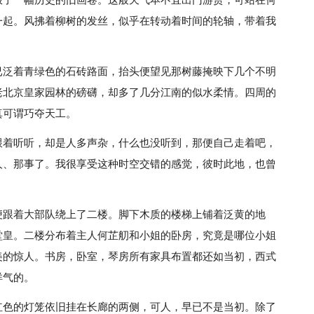
极了一幅历史的旧画卷。这般天气本不宜出门游赏，可站在何
一起。风拂着柳树的发丝，似乎在转动着时间的轮轴，带着我
已泛着青绿色的石砖路面，抬头便望见那树藤掩映下几个不明
老北京皇家园林的磅礴，却多了几分江南的似水柔情。四周的
真可谓巧夺天工。
跟着听听，却是人多声杂，什么也没听到，那便自己走着吧，
人、那事了。我很享受这种时空交错的感觉，彼时此地，也曾
便跟着大部队绕上了二楼。脚下木质的楼梯上铺着泛黄的地
堂皇。二楼分布着主人何芷舠和小姐的卧房，究竟是哪位小姐
美的惊人。书房，卧室，琴房所有家具布置都还如当初，西式
洋气的。
红色的灯笼依旧挂在长廊的两侧，可人，早已不是当初。除了