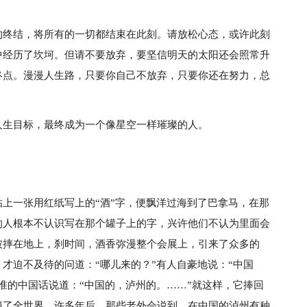
的终结，将所有的一切都结束在此刻。请放松心态，或许此刻
中经历了坎坷。但请不要放弃，要坚信明天的太阳还会照常升
终点。漫漫人生路，只要你自己不放弃，只要你还在努力，总
人生目标，最终成为一个像星空一样璀璨的人。
上一张用红纸写上的“酒”字，便飘洋过海到了巴拿马，在那
的人根本不认识写在那个罐子上的字，兴许他们不认为里面会
被摔在地上，刹时间，酒香弥漫整个会展上，引来了众多的
才迫不及待的问道：“哪儿来的？”有人自豪地说：“中国
准的中国话说道：“中国的，泸州的。……”就这样，它捧回
遍了全世界。许多年后，那些老外会说到，在中国的泸州有种