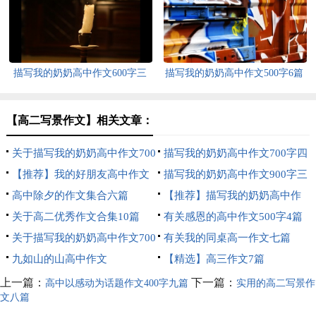
篇
描写我的奶奶高中作文600字三
描写我的奶奶高中作文500字6篇
篇
【高二写景作文】相关文章：
关于描写我的奶奶高中作文700
描写我的奶奶高中作文700字四
字三篇
【推荐】我的好朋友高中作文
篇
描写我的奶奶高中作文900字三
400字4篇
高中除夕的作文集合六篇
篇
【推荐】描写我的奶奶高中作
关于高二优秀作文合集10篇
文700字四篇
有关感恩的高中作文500字4篇
关于描写我的奶奶高中作文700
有关我的同桌高一作文七篇
字合集七篇
九如山的山高中作文
【精选】高三作文7篇
上一篇：
下一篇：
高中以感动为话题作文400字九篇
实用的高二写景作
文八篇