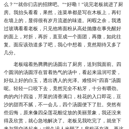
么？”“就你们店的招牌吧。”“好嘞！”说完老板就进了厨
房。我抬头看看，果然，连菜单都是写在木板上，再钉
在墙上的，显得很有岁月流逝的味道。闲暇之余，我透
过玻璃看看老板，只见他将面粉从高处抛撒在事先醒好
的面上，对折，再折，直至成一个面团，再撒，如此往
复。面应该劲道多了吧，我心中想着，竟然期待又多了
几分。
老板端着热腾腾的汤圆出了厨房，送到我面前。四
个圆润的汤圆浮在冒着热气的汤中，看起来温润可爱，
好似上好的白玉，透出诱人的光泽。难怪叫“四喜”汤圆
呢。轻轻一口咬下去，竟然完全不粘牙，十分有嚼劲。
肉的内汁四溢，芹菜的清香满口，桂花的入口即花，豆
沙的甜而不腻，不一会儿，四个汤圆便下了肚。突然有
些后悔，原来像四朵莲花般绽放的美丽景象，我还没来
得及欣赏，就心急地解决了。老板见我吃完了，就坐下
来与我交谈起来：“很久没人光顾了！房租还在涨，再这