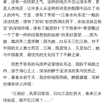
雾，还有一丝忧郁之气。这样的地方不仅山清水秀，更
是人杰地灵，让许多人从这样的诗意的氛围中品出了动
人的诗句。于是，便有了李煜“一江春水向东流”一般的
淡淡忧愁；便有了苏轼“欲把西湖比西子，浓妆淡抹总相
宜”的深情吟哦；便有了戴望舒彳亍于雨巷中“希望飘过
一个丁香一样的结着愁怨的姑娘”的美好愿望……因为
她，魏武帝二度挥鞭；因为她，白乐天三忆江南。对于
中国的文人雅士而言，江南，既是情人，又是知己，她
与中国最美、最忧伤的文化结下了不解之缘。
郑愁予答答的马蹄声还萦绕在耳边，我卧于画舫之
内，游于湖心之上，深深的醉于这淡淡的美与忧伤之
中，看春水碧于天，我亦听细雨而眠。醉眼朦胧，耳畔
仿佛有伊人吟唱：
“江南好，风景旧曾谙。日出江花红胜火，春来江水
绿如蓝。能不忆江南？……”