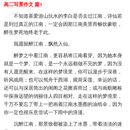
高二写景作文 篇3
不知道喜爱游山玩水的李白是否去过江南，诗仙若
是到过真正的江南，一定会因那江南美景而畅饮豪歌，
醉生梦死地终老于此。
我愿留醉江南，飘然入仙。
醉梦之中看江南，更容易将江南看穿。因为她本身
就是一个梦。江南，是一个永远都做不完的梦，因为没
有人愿意醒来。在这样的梦境里，你可以漫步于深巷，
听风戏雨；也可以驾舟于西湖，观荷采莲。幸运的话，
还可以与深居简出的闺阁之花擦肩而过；或与画舫雕栋
中探身远望的俏丽佳人四目相对。走在这样的梦境里，
千万不要忘了带上一把画着江南水墨图的油纸伞，因为
你一定也很乐意尝试一下雨中的浪漫。
沉醉江南，那景致都被染上了水墨，带着淡淡的迷