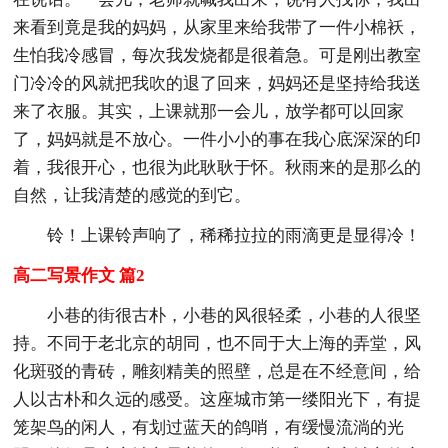
来看到竟是我的妈妈，从家里来给我带了一件小棉袄，
生怕我冷感冒，每次我发烧都是很着急。可是刚出教室
门冷冷的风就把我吹的退了回来，妈妈还是坚持给我送
来了衣服。其实，上课就那一会儿，放学都可以回家
了，妈妈就是不放心。一件小小的事在我心底深深的印
着，我很开心，也很为此耿耿于怀。秋雨来的是那么的
自然，让我清楚的感觉的到它。
铃！上课铃声响了，稀稀拉拉的雨滴更是显得冷！
高二写景作文 篇2
小巷的街很古朴，小巷的风很轻柔，小巷的人很坚
持。不同于老北京的胡同，也不同于大上海的弄堂，风
化斑驳的青砖，雕刻精美的照壁，总是在不经意间，给
人以古朴和久远的感受。这座城市第一缕阳光下，有提
笼架鸟的闲人，有划过蓝天的鸽哨，有缓慢流淌的光