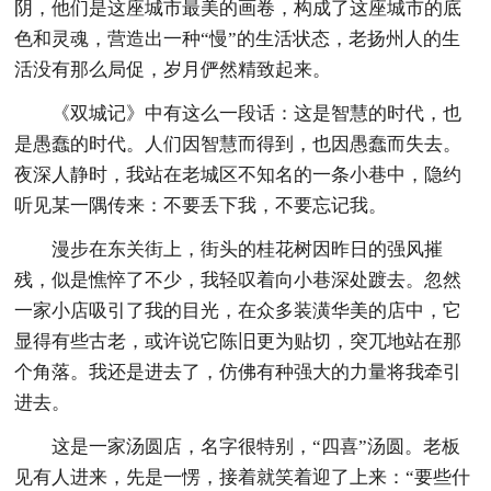
阴，他们是这座城市最美的画卷，构成了这座城市的底
色和灵魂，营造出一种“慢”的生活状态，老扬州人的生
活没有那么局促，岁月俨然精致起来。
《双城记》中有这么一段话：这是智慧的时代，也
是愚蠢的时代。人们因智慧而得到，也因愚蠢而失去。
夜深人静时，我站在老城区不知名的一条小巷中，隐约
听见某一隅传来：不要丢下我，不要忘记我。
漫步在东关街上，街头的桂花树因昨日的强风摧
残，似是憔悴了不少，我轻叹着向小巷深处踱去。忽然
一家小店吸引了我的目光，在众多装潢华美的店中，它
显得有些古老，或许说它陈旧更为贴切，突兀地站在那
个角落。我还是进去了，仿佛有种强大的力量将我牵引
进去。
这是一家汤圆店，名字很特别，“四喜”汤圆。老板
见有人进来，先是一愣，接着就笑着迎了上来：“要些什