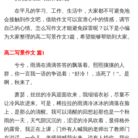
在平凡的学习、工作、生活中，大家都不可避免地
会接触到作文吧，借助作文可以宣泄心中的情感，调节
自己的心情。怎么写作文才能避免踩雷呢？以下是小编
为大家整理的高二写景作文3篇，希望能够帮助到大家。
高二写景作文 篇1
兮兮，雨滴在滴滴答答的飘落着。熙熙攘攘的人
群，你一言我一语的争说着：“好冷！，冻死了！”。是
啊，秋来了。
萧瑟，丝丝的冷风迎面吹来，我缩缩衣衫，尽量不
让冷风吹进来。可是，稀拉拉的雨滴冷冰冰的滴落在脸
上，是那么的清醒。我可以清醒的回想起那也是一个秋
雨的一天，天气阴沉沉的，涩涩的冷风吹着，显得格外
的露骨。我正在上课，门外有人喊我的老师出了教师门
在说话。一会儿，老师就喊我出来，说有人找你，我出