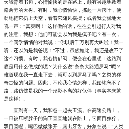
天我背着书包，心情愉快的走在路上，颇有兴趣地数着
路两旁的大树。有时，我心情愉快，拣起一片落叶，使
劲地把它扔上天空，看着它随风摇摆；或者我会猛地大
吼一声：“真爽啊！”这样做的话，往往会引起行人对我
的注意，我想：他们可能会以为我是疯子吧？有一次，
一个同学悄悄的对我说：“你以后千万别再大叫啦！我一
听，还以为是我爸呢！”不过，虽然如此，我还是改不了
这个习惯。有时，我心情郁闷，便会在心里想：这路到
底是用什么做成的呢？为什么说“条条大路通罗马”呢？
难道现在我一直走下去，就可以到罗马了吗？之类的稀
奇古怪的问题。因此，不论我心情怎样，我始终忘不了
路，路仿佛是我的一个形影不离的好伙伴（事实本来就
是这样）。
直到有一天，我和爸一起去玉溪。在高速公路上，
一只被压断脖子的狗正直直地躺在路上，它面目狰狞，
双目圆瞪，嘴巴微微张开，露出牙齿，好象在说：“人类