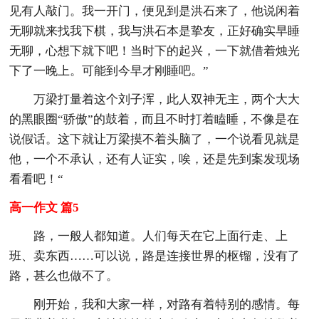
见有人敲门。我一开门，便见到是洪石来了，他说闲着
无聊就来找我下棋，我与洪石本是挚友，正好确实早睡
无聊，心想下就下吧！当时下的起兴，一下就借着烛光
下了一晚上。可能到今早才刚睡吧。”
万梁打量着这个刘子浑，此人双神无主，两个大大
的黑眼圈“骄傲”的鼓着，而且不时打着瞌睡，不像是在
说假话。这下就让万梁摸不着头脑了，一个说看见就是
他，一个不承认，还有人证实，唉，还是先到案发现场
看看吧！“
高一作文 篇5
路，一般人都知道。人们每天在它上面行走、上
班、卖东西……可以说，路是连接世界的枢镏，没有了
路，甚么也做不了。
刚开始，我和大家一样，对路有着特别的感情。每