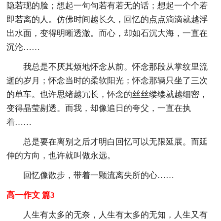
隐若现的脸；想起一句句若有若无的话；想起一个个若
即若离的人。仿佛时间越长久，回忆的点点滴滴就越浮
出水面，变得明晰透澈。而心，却如石沉大海，一直在
沉沦……
我总是不厌其烦地怀念从前。怀念那段从掌纹里流
逝的岁月；怀念当时的柔软阳光；怀念那辆只坐了三次
的单车。也许思绪越冗长，怀念的丝丝缕缕就越细密，
变得晶莹剔透。而我，却像追日的夸父，一直在执
着……
总是要在离别之后才明白回忆可以无限延展。而延
伸的方向，也许就叫做永远。
回忆像散步，带着一颗流离失所的心……
高一作文 篇3
人生有太多的无奈，人生有太多的无知，人生又有