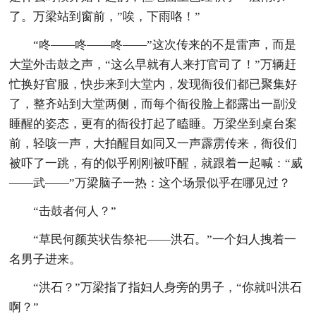
了。万梁站到窗前，”唉，下雨咯！”
“咚——咚——咚——”这次传来的不是雷声，而是
大堂外击鼓之声，“这么早就有人来打官司了！”万辆赶
忙换好官服，快步来到大堂内，发现衙役们都已聚集好
了，整齐站到大堂两侧，而每个衙役脸上都露出一副没
睡醒的姿态，更有的衙役打起了瞌睡。万梁坐到桌台案
前，轻咳一声，大拍醒目如同又一声霹雳传来，衙役们
被吓了一跳，有的似乎刚刚被吓醒，就跟着一起喊：“威
——武——”万梁脑子一热：这个场景似乎在哪见过？
“击鼓者何人？”
“草民何颜英状告祭祀——洪石。”一个妇人拽着一
名男子进来。
“洪石？”万梁指了指妇人身旁的男子，“你就叫洪石
啊？”