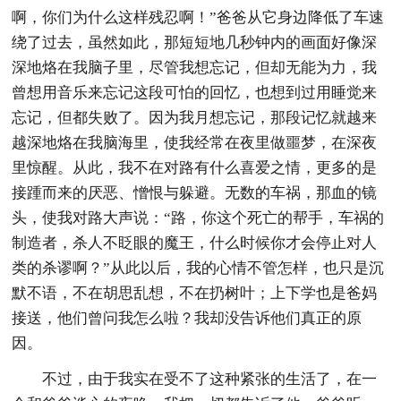
啊，你们为什么这样残忍啊！”爸爸从它身边降低了车速
绕了过去，虽然如此，那短短地几秒钟内的画面好像深
深地烙在我脑子里，尽管我想忘记，但却无能为力，我
曾想用音乐来忘记这段可怕的回忆，也想到过用睡觉来
忘记，但都失败了。因为我月想忘记，那段记忆就越来
越深地烙在我脑海里，使我经常在夜里做噩梦，在深夜
里惊醒。从此，我不在对路有什么喜爱之情，更多的是
接踵而来的厌恶、憎恨与躲避。无数的车祸，那血的镜
头，使我对路大声说：“路，你这个死亡的帮手，车祸的
制造者，杀人不眨眼的魔王，什么时候你才会停止对人
类的杀谬啊？”从此以后，我的心情不管怎样，也只是沉
默不语，不在胡思乱想，不在扔树叶；上下学也是爸妈
接送，他们曾问我怎么啦？我却没告诉他们真正的原
因。
不过，由于我实在受不了这种紧张的生活了，在一