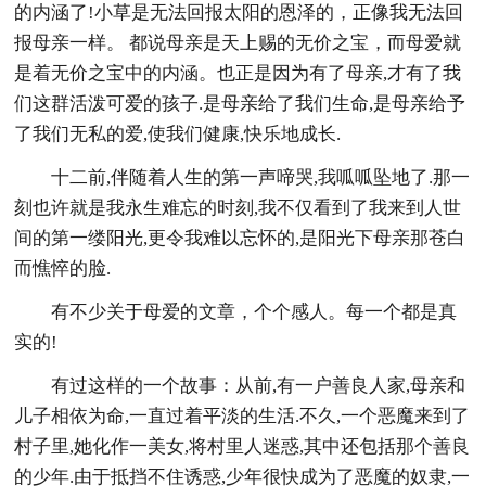
的内涵了!小草是无法回报太阳的恩泽的，正像我无法回
报母亲一样。 都说母亲是天上赐的无价之宝，而母爱就
是着无价之宝中的内涵。也正是因为有了母亲,才有了我
们这群活泼可爱的孩子.是母亲给了我们生命,是母亲给予
了我们无私的爱,使我们健康,快乐地成长.
十二前,伴随着人生的第一声啼哭,我呱呱坠地了.那一
刻也许就是我永生难忘的时刻,我不仅看到了我来到人世
间的第一缕阳光,更令我难以忘怀的,是阳光下母亲那苍白
而憔悴的脸.
有不少关于母爱的文章，个个感人。每一个都是真
实的!
有过这样的一个故事：从前,有一户善良人家,母亲和
儿子相依为命,一直过着平淡的生活.不久,一个恶魔来到了
村子里,她化作一美女,将村里人迷惑,其中还包括那个善良
的少年.由于抵挡不住诱惑,少年很快成为了恶魔的奴隶,一