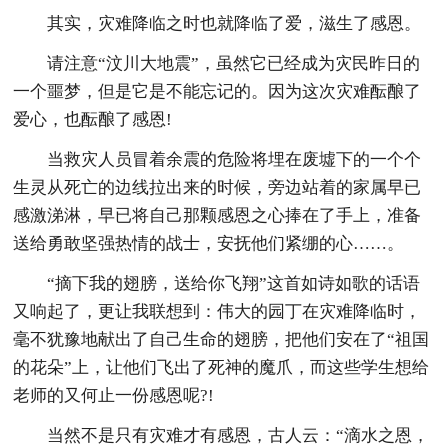
其实，灾难降临之时也就降临了爱，滋生了感恩。
请注意“汶川大地震”，虽然它已经成为灾民昨日的
一个噩梦，但是它是不能忘记的。因为这次灾难酝酿了
爱心，也酝酿了感恩!
当救灾人员冒着余震的危险将埋在废墟下的一个个
生灵从死亡的边线拉出来的时候，旁边站着的家属早已
感激涕淋，早已将自己那颗感恩之心捧在了手上，准备
送给勇敢坚强热情的战士，安抚他们紧绷的心……。
“摘下我的翅膀，送给你飞翔”这首如诗如歌的话语
又响起了，更让我联想到：伟大的园丁在灾难降临时，
毫不犹豫地献出了自己生命的翅膀，把他们安在了“祖国
的花朵”上，让他们飞出了死神的魔爪，而这些学生想给
老师的又何止一份感恩呢?!
当然不是只有灾难才有感恩，古人云：“滴水之恩，