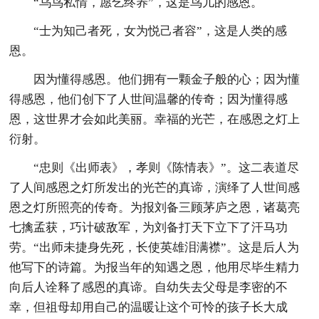
“乌鸟私情，愿乞终养”，这是鸟儿的感恩。
“士为知己者死，女为悦己者容”，这是人类的感
恩。
因为懂得感恩。他们拥有一颗金子般的心；因为懂
得感恩，他们创下了人世间温馨的传奇；因为懂得感
恩，这世界才会如此美丽。幸福的光芒，在感恩之灯上
衍射。
“忠则《出师表》，孝则《陈情表》”。这二表道尽
了人间感恩之灯所发出的光芒的真谛，演绎了人世间感
恩之灯所照亮的传奇。为报刘备三顾茅庐之恩，诸葛亮
七擒孟获，巧计破敌军，为刘备打天下立下了汗马功
劳。“出师未捷身先死，长使英雄泪满襟”。这是后人为
他写下的诗篇。为报当年的知遇之恩，他用尽毕生精力
向后人诠释了感恩的真谛。自幼失去父母是李密的不
幸，但祖母却用自己的温暖让这个可怜的孩子长大成