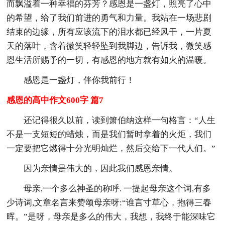
而飘溢着一种幸福的芬芳？感恩是一盏灯，照亮了心中
的希望，给了我们前进的勇气和力量。我站在一场悲剧
结束的边缘，所有应该流下的泪水都已经风干，一片夏
天的落叶，含着微笑轻轻坠到我脚边，告诉我，微笑感
恩生活所赐予的一切，有感恩的地方就有如火的温暖。
感恩是一盏灯，伴你我前行！
感恩的高中作文600字 篇7
还记得很久以前，读到箫伯纳这样一句格言：“人生
不是一支短短的蜡烛，而是我们暂时拿着的火炬，我们
一定要把它燃得十分光明灿烂，然后交给下一代人们。”
因为亲情是伟大的，因此我们感恩亲情。
母亲,一个多么神圣的称呼. 一提起母亲这个词,有多
少诗词,文章名言来赞颂母亲呀:“谁言寸草心，抱得三春
晖。”是呀，母亲是多么的伟大，我想，我终于能深味它