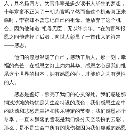
人，且名扬四方。为官作宰是多少读书人毕生的梦想，
十年寒窗不正为了一朝为官吗？然而当这个机会真正来
临时，李密却不曾忘记自己的祖母。他放弃了这个机
会。因为他知道“祖母无臣，无以终余年。”在为官和报
恩之间他选择了后者，向世人彰显了一首伟大的诗篇
——感恩。
他们的感恩温暖了自己，感动了后人。那一刻，幸
福的光芒，在感恩之灯上灼灼其华。感恩之心是我们维
系这个世界的根本，拥有感恩的心，才能称之为有灵性
的人。
感恩是盏灯，照亮了我们的心灵深处。我们感恩那
搁浅沙滩的烦忧是为生命特设的底色；我们感恩生命中
的缺憾和悲愁是幸福和快乐特定的节奏；我们感恩那个
冬季，一直未飘落的雪花是我们缘分天空装扮的云彩，
那么，是不是生命中所有的忧伤都因为我们虔诚的感恩