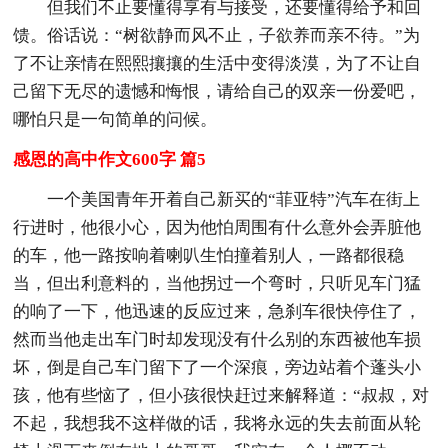
但我们不止要懂得享有与接受，还要懂得给予和回
馈。俗话说：“树欲静而风不止，子欲养而亲不待。”为
了不让亲情在熙熙攘攘的生活中变得淡漠，为了不让自
己留下无尽的遗憾和悔恨，请给自己的双亲一份爱吧，
哪怕只是一句简单的问候。
感恩的高中作文600字 篇5
一个美国青年开着自己新买的“菲亚特”汽车在街上
行进时，他很小心，因为他怕周围有什么意外会弄脏他
的车，他一路按响着喇叭生怕撞着别人，一路都很稳
当，但出利意料的，当他拐过一个弯时，只听见车门猛
的响了一下，他迅速的反应过来，急刹车很快停住了，
然而当他走出车门时却发现没有什么别的东西被他车损
坏，倒是自己车门留下了一个深痕，旁边站着个蓬头小
孩，他有些恼了，但小孩很快赶过来解释道：“叔叔，对
不起，我想我不这样做的话，我将永远的失去前面从轮