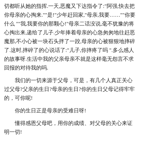
切都听从她的指挥.一天,恶魔又下达指令了:"阿强,快去把
你母亲的心掏来.""是!"少年赶回家,"母亲,我要……""你要
什么 ""我,我要你的那颗心!"母亲二话没说,毫不犹豫的将
心掏出来,递给了儿子.少年捧着母亲的心急匆匆地往赶恶
魔那,不小心被一块石头拌了一跤,母亲的心被狠狠地摔碎
了.这时,摔碎了的心说话了:"儿子,你摔疼了吗 ".多么感人
的故事呀.生活中我的父亲母亲不就是这样毫无怨言不求
回报的对待我的吗.
我们的一切来源于父母，可是，有几个人真正关心
过父母?父亲的生日?母亲的生日?你的生日父母记得牢牢
的，可你呢!
你的生日正是母亲的受难日呀!
懂得感恩父母吧，用你的成绩、对父母的关心来证
明一切!