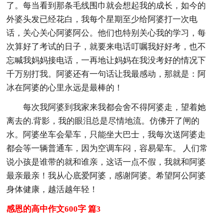
了。每当看到那条毛线围巾就会想起我的成长，如今的
外婆头发已经花白，我每个星期至少给阿婆打一次电
话，关心关心阿婆阿公。他们也特别关心我的学习，每
次算好了考试的日子，就要来电话叮嘱我好好考，也不
忘喊我妈妈接电话，一再地让妈妈在我没考好的情况下
千万别打我。阿婆还有一句话让我最感动，那就是：阿
冰在阿婆的心里永远是最棒的！
每次我阿婆到我家来我都会舍不得阿婆走，望着她
离去的.背影，我的眼泪总是尽情地流。仿佛开了闸的
水。阿婆坐车会晕车，只能坐大巴士，我每次送阿婆走
都会等一辆普通车，因为空调车闷，容易晕车。 人们常
说小孩是谁带的就和谁亲，这话一点不假，我就和阿婆
最亲最亲！我从心底爱阿婆，感谢阿婆。希望阿公阿婆
身体健康，越活越年轻！
感恩的高中作文600字 篇3