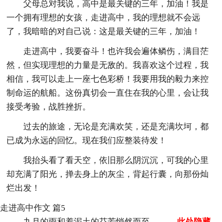
父母总对我说，高中是最关键的三年，加油！我是
一个拥有理想的女孩，走进高中，我的理想就不会远
了，我暗暗的对自己说：这是最关键的三年，加油！
走进高中，我要奋斗！也许我会遍体鳞伤，满目茫
然，但实现理想的力量是无敌的。我喜欢这个过程，我
相信，我可以走上一座七色彩桥！我要用我的毅力来控
制命运的航船。这份真切会一直住在我的心里，会让我
接受考验，战胜挫折。
过去的旅途，无论是充满欢笑，还是充满坎坷，都
已成为永远的回忆。现在我们应整装待发！
我抬头看了看天空，依旧那么阴沉沉，可我的心里
却充满了阳光，掸去身上的灰尘，背起行囊，向那份灿
烂出发！
走进高中作文 篇5
九月的雨和着泥土的芬芳悄然而至，
……此处隐藏