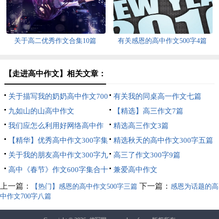
关于高二优秀作文合集10篇
有关感恩的高中作文500字4篇
【走进高中作文】相关文章：
关于描写我的奶奶高中作文700
有关我的同桌高一作文七篇
字合集七篇
九如山的山高中作文
【精选】高三作文7篇
我们应怎么利用好网络高中作
精选高三作文3篇
文
【精华】优秀高中作文300字集
精选秋天的高中作文300字五篇
合7篇
关于我的朋友高中作文300字九
高三了作文300字9篇
篇
高中《春节》作文600字集合十
兼爱高中作文
篇
上一篇：
下一篇：
【热门】感恩的高中作文500字三篇
感恩为话题的高
中作文700字八篇