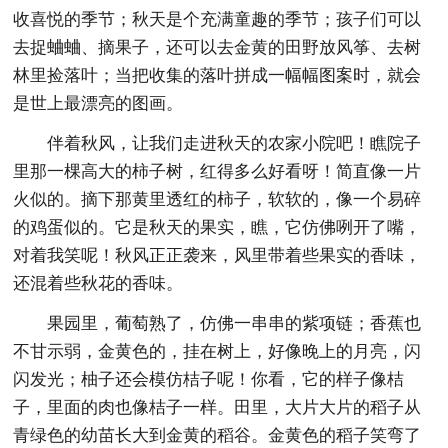
收喜悦的季节；秋天是个充满童趣的季节；孩子们可以
去捉蛐蛐、摘果子，还可以去金黄的田野放风筝、去树
林里捡落叶；当把收集的落叶拼成一幅幅图案时，就会
是世上最漂亮的图画。
伴着秋风，让我们走进秋天的农家小院吧！瞧院子
里那一棵高大的柿子树，红得多么好看呀！简直像一片
火似的。摘下那黄里透红的柿子，软软的，像一个易碎
的鸡蛋似的。它是秋天的果实，瞧，它仿佛咧开了嘴，
对着我笑呢！秋风正正袭来，风里带着些果实的香味，
还混着些秋花的香味。
果园里，葡萄熟了，仿佛一串串的紫项链；香蕉也
不甘示弱，金黄色的，挂在树上，好像晚上的月亮，闪
闪发光；柚子还会模仿桔子呢！你看，它的样子像桔
子，里面的肉也像桔子一样。田里，大片大片的稻子从
青绿色的幼苗长大到金黄的稻谷。金黄色的稻子笑弯了