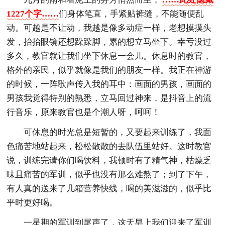
1227个字……
们身体笔直，手紧贴裤缝，不能随便乱
动。可越是不让动，我越是像多动症一样，老想摸摸头
发，抬抬眼镜还想跺跺脚，累的想立马坐下。幸亏没过
多久，教官就让我们坐下休息一会儿。休息时的教官，
格外的亲民，似乎就像是我们的朋友一样。我正在神游
的时候，一阵歌声传入我的耳中：画面的男孩，画面的
男孩我觉得特别的熟悉，立马回过神来，是抖音上的流
行音乐，原来教官也是个潮人呀，呵呵！
可休息的时光总是短暂的，又要起来训练了，我面
色痛苦地站起来，松松散散的去队伍里站好。这时教官
说，训练完请你们喝饮料，我顿时有了精气神，枯燥乏
味且痛苦的军训，似乎也没有那么难熬了；到了下午，
有人真的送来了几箱营养快线，喝的美滋滋的，似乎比
平时更好喝。
一星期的军训到尾声了，这天早上我们迎来了军训