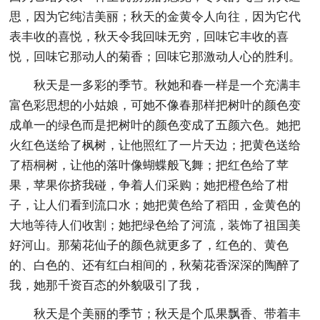
思，因为它纯洁美丽；秋天的金黄令人向往，因为它代
表丰收的喜悦，秋天令我回味无穷，回味它丰收的喜
悦，回味它那动人的菊香；回味它那激动人心的胜利。
秋天是一多彩的季节。秋她和春一样是一个充满丰
富色彩思想的小姑娘，可她不像春那样把树叶的颜色变
成单一的绿色而是把树叶的颜色变成了五颜六色。她把
火红色送给了枫树，让他照红了一片天边；把黄色送给
了梧桐树，让他的落叶像蝴蝶般飞舞；把红色给了苹
果，苹果你挤我碰，争着人们采购；她把橙色给了柑
子，让人们看到流口水；她把黄色给了稻田，金黄色的
大地等待人们收割；她把绿色给了河流，装饰了祖国美
好河山。那菊花仙子的颜色就更多了，红色的、黄色
的、白色的、还有红白相间的，秋菊花香深深的陶醉了
我，她那千资百态的外貌吸引了我，
秋天是个美丽的季节；秋天是个瓜果飘香、带着丰