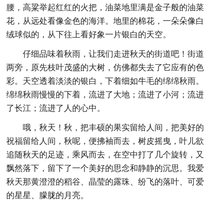
腰，高粱举起红红的火把，油菜地里满是金子般的油菜
花，从远处看像金色的海洋。地里的棉花，一朵朵像白
绒球似的，从下往上看好象一片银白的天空。
仔细品味着秋雨，让我们走进秋天的街道吧！街道
两旁，原先枝叶茂盛的大树，仿佛都失去了它应有的色
彩。天空透着淡淡的银白，下着细如牛毛的绵绵秋雨。
绵绵秋雨慢慢的下着，流进了大地；流进了小河；流进
了长江；流进了人的心中。
哦，秋天！秋，把丰硕的果实留给人间，把美好的
祝福留给人间，秋呢，便拂袖而去，树皮摇曳，叶儿欲
追随秋天的足迹，乘风而去，在空中打了几个旋转，又
飘然落下，留下了一个美好的思念和静静的沉思。我爱
秋天那黄澄澄的稻谷、晶莹的露珠、纷飞的落叶、可爱
的星星、朦胧的月亮。