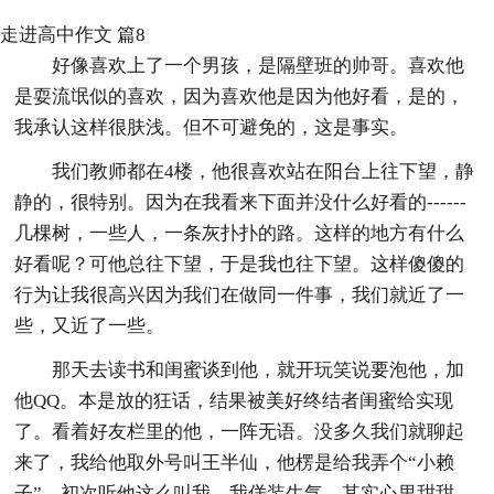
走进高中作文 篇8
好像喜欢上了一个男孩，是隔壁班的帅哥。喜欢他
是耍流氓似的喜欢，因为喜欢他是因为他好看，是的，
我承认这样很肤浅。但不可避免的，这是事实。
我们教师都在4楼，他很喜欢站在阳台上往下望，静
静的，很特别。因为在我看来下面并没什么好看的------
几棵树，一些人，一条灰扑扑的路。这样的地方有什么
好看呢？可他总往下望，于是我也往下望。这样傻傻的
行为让我很高兴因为我们在做同一件事，我们就近了一
些，又近了一些。
那天去读书和闺蜜谈到他，就开玩笑说要泡他，加
他QQ。本是放的狂话，结果被美好终结者闺蜜给实现
了。看着好友栏里的他，一阵无语。没多久我们就聊起
来了，我给他取外号叫王半仙，他楞是给我弄个“小赖
子”。初次听他这么叫我，我佯装生气，其实心里甜甜