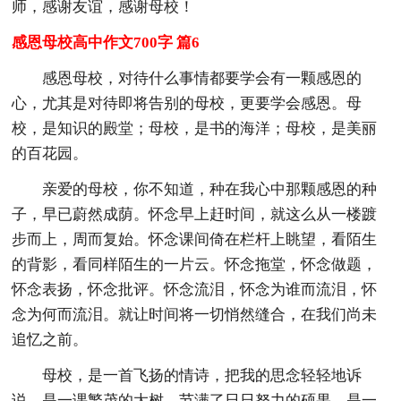
师，感谢友谊，感谢母校！
感恩母校高中作文700字 篇6
感恩母校，对待什么事情都要学会有一颗感恩的
心，尤其是对待即将告别的母校，更要学会感恩。母
校，是知识的殿堂；母校，是书的海洋；母校，是美丽
的百花园。
亲爱的母校，你不知道，种在我心中那颗感恩的种
子，早已蔚然成荫。怀念早上赶时间，就这么从一楼踱
步而上，周而复始。怀念课间倚在栏杆上眺望，看陌生
的背影，看同样陌生的一片云。怀念拖堂，怀念做题，
怀念表扬，怀念批评。怀念流泪，怀念为谁而流泪，怀
念为何而流泪。就让时间将一切悄然缝合，在我们尚未
追忆之前。
母校，是一首飞扬的情诗，把我的思念轻轻地诉
说。是一课繁茂的大树，节满了日日努力的硕果。是一