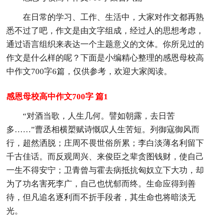
在日常的学习、工作、生活中，大家对作文都再熟
悉不过了吧，作文是由文字组成，经过人的思想考虑，
通过语言组织来表达一个主题意义的文体。你所见过的
作文是什么样的呢？下面是小编精心整理的感恩母校高
中作文700字6篇，仅供参考，欢迎大家阅读。
感恩母校高中作文700字 篇1
“对酒当歌，人生几何。譬如朝露，去日苦
多……”曹丞相横槊赋诗慨叹人生苦短。列御寇御风而
行，超然洒脱；庄周不畏世俗所累；李白淡薄名利留下
千古佳话。而反观周兴、来俊臣之辈贪图钱财，使自己
一生不得安宁；卫青曾与霍去病抵抗匈奴立下大功，却
为了功名害死李广，自己也忧郁而终。生命应得到善
待，但凡追名逐利而不折手段者，其生命也将暗淡无
光。