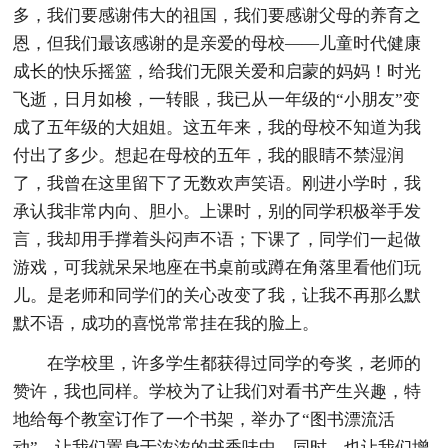
多，我们要感谢伟大的祖国，我们要感谢父母的养育之
恩，但我们最该感谢的是亲爱的母校——儿童时代健康
成长的快乐摇篮，给我们无限关爱和启蒙的妈妈！时光
飞逝，日月如梭，一转眼，我已从一年级的“小朋友”变
成了五年级的大姐姐。这五年来，我的母校不知道为我
付出了多少。想起在母校的五年，我的眼睛不禁湿润
了，我曾在这里留下了无数欢声笑语。刚进小学时，我
承认我非常内向、胆小。上课时，别的同学积极举手发
言，我却用手撑着头闷声不语；下课了，同学们一起做
游戏，可我就呆呆地座在书桌前或蹲在角落里看他们玩
儿。是老师和同学们的关心改变了我，让我不再那么默
默不语，成功的喜悦常常挂在我的脸上。
在学校里，许多学生都获得过同学的夸奖，老师的
赞许，我也同样。学校为了让我们对看书产生兴趣，特
地给每个教室订作了一个书架，举办了“图书漂流活
动”，让我们置身于浓浓的书香味中，同时，也让我们增