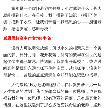
童年是一个虚怀若谷的包袱，小时藏进什么，长大
就能摸到什么。在母校，我们摸到了知识，摸到了美
德，摸到了欢乐，让我们带着一颗感恩的心——感谢老
师，感谢友谊，感谢母校！
感恩母校高中作文700字 篇4
没有人可以羽化成蝶，所以永久的相聚只是一个美
丽的梦。日升月隐，花开花落，所有的繁华在尘世的起
起伏伏中都已散尽。恍惚间，就要离开母校了，或许时
间真的是我们永远也抓不住的东西，越想抓住，流失的
却越快……曾经的点点滴滴如今却只能在记忆中找寻。
人们常说“饮水思源谢恩师”，在我就要踏上另一番
人生旅途的时刻，我也在想念我的每一位恩师，也在祝
福着我的每一位恩师，没有瑰丽的词藻，只有最真挚的
情感。在这里我遇到了那么多改变我命运的老师，遇到