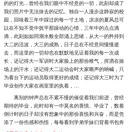
的的灯光…曾经在我们眼中不经意的一切，此刻却成了
我们照片中无法抹去的记忆。独自一人漫步这静寂的校
园，回味着三年中踩过的每一寸土地，凉凉的夏风总可
以在不知不觉中抚平那躁动的心情，三年中的点点滴
滴，此刻如如同潮水般全部涌上思绪，从大一的矜持到
大二的活波，大三的成熟，日子总在不经意间慢慢逝
去，而这里的一切却也在默默地见证着我的每一次成
长，还记得大一军训时大家脸上的那份稚气，挥洒在操
场上的汗水；还记得大二运动会时大家嘶声的呐喊，只
为看台下的运动员取得更好的成绩；还记得大三时为了
毕业创作大家在画室里的执着，…
离别的钟声总在不紧不慢的催促着我们前进，曾经
期待的毕业，此时却有一中莫名的畏惧。毕业了，数着
倒计时的日子却没有想象中的那份喜悦和兴奋，而是凭
添了一份伤感和伤悟，每每看到学弟学妹们背着书包奔