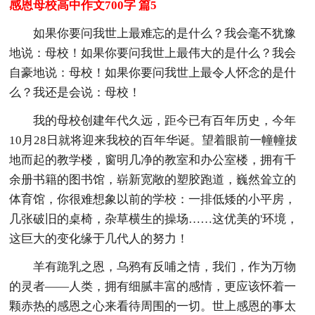
感恩母校高中作文700字 篇5
如果你要问我世上最难忘的是什么？我会毫不犹豫
地说：母校！如果你要问我世上最伟大的是什么？我会
自豪地说：母校！如果你要问我世上最令人怀念的是什
么？我还是会说：母校！
我的母校创建年代久远，距今已有百年历史，今年
10月28日就将迎来我校的百年华诞。望着眼前一幢幢拔
地而起的教学楼，窗明几净的教室和办公室楼，拥有千
余册书籍的图书馆，崭新宽敞的塑胶跑道，巍然耸立的
体育馆，你很难想象以前的学校：一排低矮的小平房，
几张破旧的桌椅，杂草横生的操场……这优美的'环境，
这巨大的变化缘于几代人的努力！
羊有跪乳之恩，乌鸦有反哺之情，我们，作为万物
的灵者——人类，拥有细腻丰富的感情，更应该怀着一
颗赤热的感恩之心来看待周围的一切。世上感恩的事太