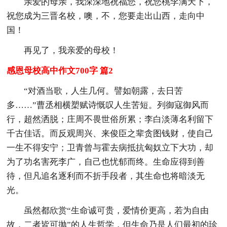
亲爱的母亲，我深深地祝福您，祝您桃李满天下，
祝您成为三晋名校，噢，不，您要走出山西，走向中
国！
再见了，我亲爱的母校！
感恩母校高中作文700字 篇2
“对酒当歌，人生几何。譬如朝露，去日苦
多……”曹丞相横槊赋诗慨叹人生苦短。列御寇御风而
行，超然洒脱；庄周不畏世俗所累；李白淡薄名利留下
千古佳话。而反观周兴、来俊臣之辈贪图钱财，使自己
一生不得安宁；卫青曾与霍去病抵抗匈奴立下大功，却
为了功名害死李广，自己也忧郁而终。生命应得到善
待，但凡追名逐利而不折手段者，其生命也将暗淡无
光。
虽然都欣赏“生命诚可贵，爱情价更高，若为自由
故，二者皆可抛”的人生哲学，但生命乃是人们最初的珍