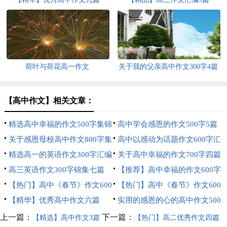
荷叶与荷花高一作文
关于我的父亲高中作文300字4篇
【高中作文】相关文章：
精选高中幸福的作文500字集锦
高中学会感恩的作文500字5篇
8篇
关于感恩母校高中作文800字集
高中以感动为话题作文600字汇
合七篇
精选高一的英语作文300字汇编
编五篇
关于高中幸福的作文700字四篇
7篇
高三英语作文300字锦集七篇
【推荐】高中幸福的作文600字
【热门】高中《春节》作文600
汇编8篇
【热门】高中《春节》作文600
字五篇
【精华】优秀高中作文六篇
字3篇
实用的感恩的心的高中作文500
字三篇
上一篇：
下一篇：
【精选】高中作文3篇
【热门】高二优秀作文四篇