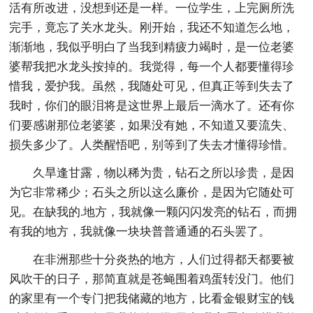
活有所改进，没想到还是一样。一位学生，上完厕所洗
完手，竟忘了关水龙头。刚开始，我还不知道怎么地，
渐渐地，我似乎明白了当我到精疲力竭时，是一位老婆
婆帮我把水龙头按掉的。我觉得，每一个人都要懂得珍
惜我，爱护我。虽然，我随处可见，但真正等到失去了
我时，你们的眼泪将是这世界上最后一滴水了。还有你
们要感谢那位老婆婆，如果没有她，不知道又要流失、
损失多少了。人类醒悟吧，别等到了失去才懂得珍惜。
久旱逢甘露，物以稀为贵，钻石之所以珍贵，是因
为它非常稀少；石头之所以这么廉价，是因为它随处可
见。在缺我的.地方，我就像一颗闪闪发亮的钻石，而拥
有我的地方，我就像一块块普普通通的石头罢了。
在非洲那些十分炎热的地方，人们过得都天都要被
风吹干的日子，那简直就是苍蝇围着鸡蛋转没门。他们
的家里有一个专门把我储藏的地方，比看金银财宝的钱