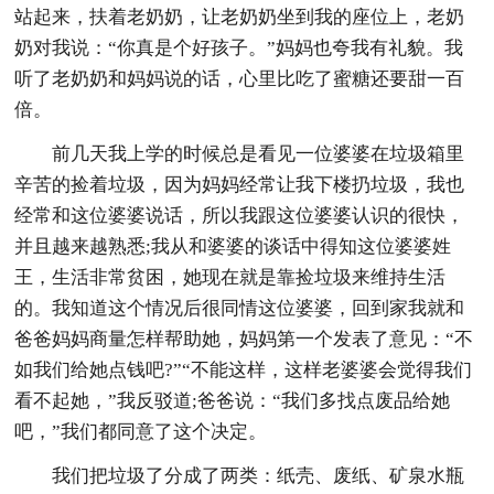
站起来，扶着老奶奶，让老奶奶坐到我的座位上，老奶
奶对我说：“你真是个好孩子。”妈妈也夸我有礼貌。我
听了老奶奶和妈妈说的话，心里比吃了蜜糖还要甜一百
倍。
前几天我上学的时候总是看见一位婆婆在垃圾箱里
辛苦的捡着垃圾，因为妈妈经常让我下楼扔垃圾，我也
经常和这位婆婆说话，所以我跟这位婆婆认识的很快，
并且越来越熟悉;我从和婆婆的谈话中得知这位婆婆姓
王，生活非常贫困，她现在就是靠捡垃圾来维持生活
的。我知道这个情况后很同情这位婆婆，回到家我就和
爸爸妈妈商量怎样帮助她，妈妈第一个发表了意见：“不
如我们给她点钱吧?”“不能这样，这样老婆婆会觉得我们
看不起她，”我反驳道;爸爸说：“我们多找点废品给她
吧，”我们都同意了这个决定。
我们把垃圾了分成了两类：纸壳、废纸、矿泉水瓶