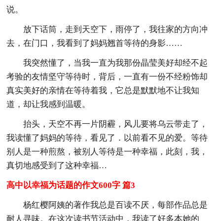
说。
放下话筒，走到天空下，雨停了，我往家的方向冲
去，在门口，我看到了妈妈翘首等待的身影……
我突然懂了，当我一直为我那份晶莹美好却经不起
考验的友情坚守等待时，背后，一直有一份不经粉饰却
真实美好的亲情在等待着我，它总是默默地不让我知
道，却让我感到温暖。
抬头，天空不再一片阴霾，风儿要将乌云带走了，
我读懂了妈妈的等待，看见了．以前看不见的爱。等待
别人是一种煎熬，被别人等待是一种幸福，此刻，我，
真切地感受到了这种幸福…
高中以幸福为话题的作文600字 篇3
杨红樱阿姨的著作我总是百读不厌，每部作品总是
耐人寻味。在这次读书节活动中，我读了好多本她的