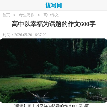
>
>
首页
考生写作
高中作文
高中以幸福为话题的作文600字
时间：2026-05-20 16:37:20
【精选】高中以幸福为话题的作文600字3篇