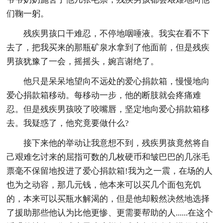
们鞠一躬。
残疾男孩口干难忍，不停地咽唾液。我实在看不下
去了，把我买来的那瓶矿泉水拿到了他面前，但是残疾
男孩犹豫了一会，摇摇头，婉言谢绝了。
他只是呆呆地望向不远处的爱心捐款箱，慢慢地向
爱心捐款箱移动。每移动一步，他的断肢就会疼痛难
忍。但是残疾男孩咬了咬嘴唇，坚定地向爱心捐款箱移
去。我疑惑了，他究竟要做什么?
接下来他的举动让我意想不到，残疾男孩竟然将自
己艰难乞讨来的屈指可数的几枚硬币和皱巴巴的几张毛
票毫不保留地投进了爱心捐款箱!我为之一震，在场的人
也为之动容，那几元钱，他本来可以买几个面包充饥
的，本来可以买瓶水解渴的，但是他却毅然决然地选择
了援助那些他认为比他更惨、更需要帮助的人......在这个