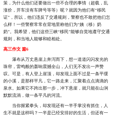
策，为什么他们还要做出一些不合理的事情（超载，乱
涨价，开车没有车牌号等等）呢？就因为他们有“移民
证”，所以，他们违反了交通规则，警察也不敢把他们怎
么样！一些警察常常在背地里称他们为“姨（移）奶
奶”。我希望，他们这些三峡“移民”能够自觉地遵守交通
规则，和当地人能够和睦相处。
高三作文 篇6
瀑布从万丈悬崖上奔泻而下，想一道道闪闪发光的
珠帘，雷鸣般的轰响震撼全山，人们无不发出一声赞
叹。可是，有人登上崖顶，却发现上面不过是一条平缓
的小溪，是那样平凡，它一路走来，汇聚着点点滴滴的
泉水。如果它不跨出那一步，冲下悬崖，就只能在山涧
默默流淌，做一条平凡的河流。
当你握紧拳头，却发现还有一半手掌没有抓住，人
生不就是这样吗？一半是已经安排好的生活，但还有一