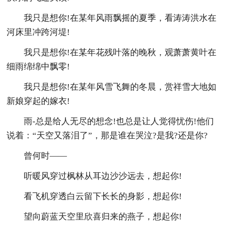
我只是想你!在某年风雨飘摇的夏季，看涛涛洪水在
河床里冲跨河堤!
我只是想你!在某年花残叶落的晚秋，观萧萧黄叶在
细雨绵绵中飘零!
我只是想你!在某年风雪飞舞的冬晨，赏祥雪大地如
新娘穿起的嫁衣!
雨-总是给人无尽的想念!也总是让人觉得忧伤!他们
说着：“天空又落泪了”，那是谁在哭泣?是我?还是你?
曾何时——
听暖风穿过枫林从耳边沙沙远去，想起你!
看飞机穿透白云留下长长的身影，想起你!
望向蔚蓝天空里欣喜归来的燕子，想起你!