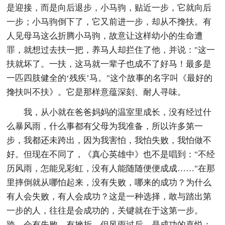
是迎接，而是向后退步，小马驹，贴近一步，它就向后
一步；小马驹倒下了，它又前进一步，却从不搀扶。有
人见母马这么折腾小马驹，故意让这样幼小的生命遭
罪，就想过去扶一把，养马人却拦住了他，并说："这一
扶就坏了。一扶，这马就一辈子也成不了好马！最多是
一匹四肢健全的‘残疾’马。"这个故事的名字叫《最好的
搀扶叫不扶》。它是那样意蕴深刻、耐人寻味。
我，从小就在爸爸妈妈的温室里成长，没有经过什
么暴风雨，什么事都有父母为我准备，所以许多第一
步，我都还未跨出，因为我害怕，我怕失败，我怕做不
好。但现在不同了，《真心英雄中》也不是唱到："不经
历风雨，怎能见彩虹，没有人能随随便便成成……"在那
里摔倒就从哪怕起来，没有失败，哪来的成功？为什么
有人会失败，有人会成功？这是一种选择，敢与踏出第
一步的人，往往是会成功的，关键就在于这第一步。
跨，会有失败，有挫折，但风雨过后，是成功的喜悦；