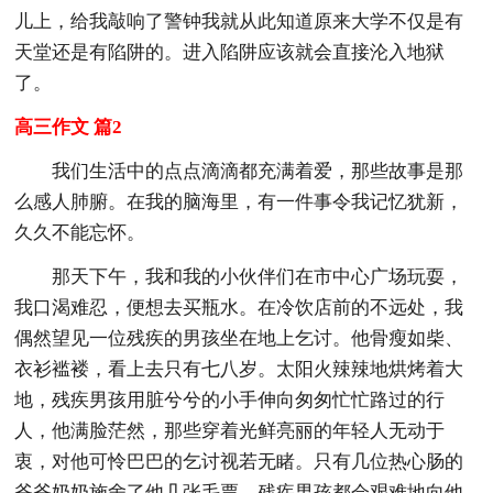
儿上，给我敲响了警钟我就从此知道原来大学不仅是有
天堂还是有陷阱的。进入陷阱应该就会直接沦入地狱
了。
高三作文 篇2
我们生活中的点点滴滴都充满着爱，那些故事是那
么感人肺腑。在我的脑海里，有一件事令我记忆犹新，
久久不能忘怀。
那天下午，我和我的小伙伴们在市中心广场玩耍，
我口渴难忍，便想去买瓶水。在冷饮店前的不远处，我
偶然望见一位残疾的男孩坐在地上乞讨。他骨瘦如柴、
衣衫褴褛，看上去只有七八岁。太阳火辣辣地烘烤着大
地，残疾男孩用脏兮兮的小手伸向匆匆忙忙路过的行
人，他满脸茫然，那些穿着光鲜亮丽的年轻人无动于
衷，对他可怜巴巴的乞讨视若无睹。只有几位热心肠的
爷爷奶奶施舍了他几张毛票，残疾男孩都会艰难地向他