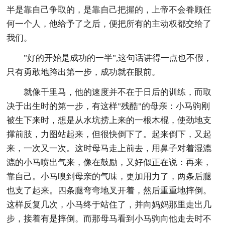
半是靠自己争取的，是靠自己把握的，上帝不会眷顾任
何一个人，他给予了之后，便把所有的主动权都交给了
我们。
"好的开始是成功的一半",这句话讲得一点也不假，
只有勇敢地跨出第一步，成功就在眼前。
就像千里马，他的速度并不在于日后的训练，而取
决于出生时的第一步，有这样"残酷"的母亲：小马驹刚
被生下来时，想是从水坑捞上来的一根木棍，使劲地支
撑前肢，力图站起来，但很快倒下了。起来倒下，又起
来，一次又一次。这时母马走上前去，用鼻子对着湿漉
漉的小马喷出气来，像在鼓励，又好似正在说：再来，
靠自己。小马嗅到母亲的气味，更加用力了，两条后腿
也支了起来。四条腿弯弯地叉开着，然后重重地摔倒。
这样反复几次，小马终于站住了，并向妈妈那里走出几
步，接着有是摔倒。而那母马看到小马驹向他走去时不