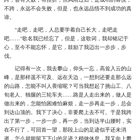
不跨，永远不会失败，但是，也永远品悟不到成功的真
谛。
"走吧，走吧，人总要学着自己长大，走吧走
吧……"歌名我已经忘了，但是，这歌词，我却铭记于
心，至今不能忘怀，是它，鼓励了我迈出一步步，步
伐。
记得有一次，我去攀山，仰头一忘，高耸入云的山
峰，是那样遥不可及、远在天边，一想到还要走那么远
的山路，怎能不叫人畏缩呢？可当我想起了挑山工、八
旬老人、独腿的三轮车夫……路是人走出来的，做人是
做出来的，怎能怕困难怕麻烦，走一步再走一步，总会
到达山顶的。我下了决心，非要爬上去不可。于是我跨
出了第一步，一步一步，再一步，当到达半山腰时，实
在不行了，可回首一望，那段上山的足迹似乎还未消
逝，怎么就能留下下山的足迹？稍做休息，我又向上攀