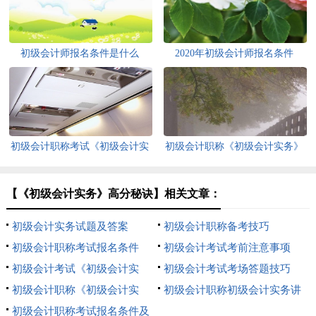
初级会计师报名条件是什么
2020年初级会计师报名条件
初级会计职称考试《初级会计实
初级会计职称《初级会计实务》
务》练习预测
精选题
【《初级会计实务》高分秘诀】相关文章：
初级会计实务试题及答案
初级会计职称备考技巧
初级会计职称考试报名条件
初级会计考试考前注意事项
初级会计考试《初级会计实
初级会计考试考场答题技巧
务》多项选择题
初级会计职称《初级会计实
初级会计职称初级会计实务讲
务》判断题精选
初级会计职称考试报名条件及
义：预付账款